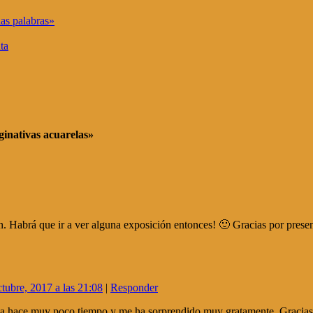
las palabras»
ta
ginativas acuarelas»
n. Habrá que ir a ver alguna exposición entonces! 🙂 Gracias por presen
ctubre, 2017 a las 21:08
|
Responder
ta hace muy poco tiempo y me ha sorprendido muy gratamente. Gracias 