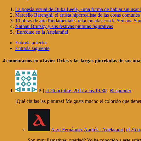
La poesía visual de Ouka Leele, «una forma de hablar sin usar 
Marcello Barenghi, el artista hiperrealista de las cosas comunes
10 obras de arte fundamentales relacionadas con la Semana San
Nathan Brutsky y sus festivas pinturas figurativas
¡Enrédate en la Artelaraña!
Entrada anterior
Entrada siguiente
4 comentarios
en «Javier Ortas y las largas pinceladas de sus ima
P. |
el 26 octubre, 2017 a las 19:30
|
Responder
¡Qué chulas las pinturas! Me gusta mucho el colorido que tiene
Arzu Fernández Andrés - Artelaraña
|
el 26 o
Son muy llamativas ¿verdad? Yo he conocido a este artis