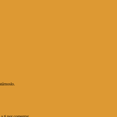
tárnoslo.
a ti por comentar.