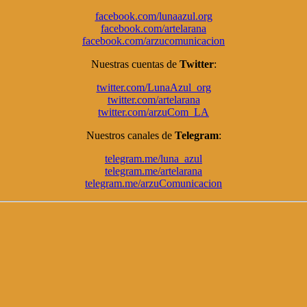
facebook.com/lunaazul.org
facebook.com/artelarana
facebook.com/arzucomunicacion
Nuestras cuentas de
Twitter
:
twitter.com/LunaAzul_org
twitter.com/artelarana
twitter.com/arzuCom_LA
Nuestros canales de
Telegram
:
telegram.me/luna_azul
telegram.me/artelarana
telegram.me/arzuComunicacion