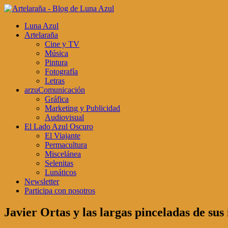
Luna Azul
Artelaraña
Cine y TV
Música
Pintura
Fotografía
Letras
arzuComunicación
Gráfica
Marketing y Publicidad
Audiovisual
El Lado Azul Oscuro
El Viajante
Permacultura
Miscelánea
Selenitas
Lunáticos
Newsletter
Participa con nosotros
Javier Ortas y las largas pinceladas de sus