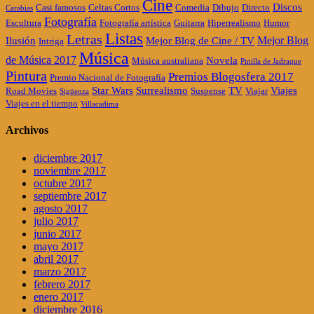
Cine
Discos
Casi famosos
Celtas Cortos
Comedia
Dibujo
Directo
Carabias
Fotografía
Escultura
Fotografía artística
Guitarra
Hiperrealismo
Humor
Listas
Letras
Mejor Blog
Ilusión
Mejor Blog de Cine / TV
Intriga
Música
de Música 2017
Novela
Música australiana
Pinilla de Jadraque
Pintura
Premios Blogosfera 2017
Premio Nacional de Fotografía
Star Wars
Surrealismo
TV
Viajes
Road Movies
Suspense
Viajar
Sigüenza
Viajes en el tiempo
Villacadima
Archivos
diciembre 2017
noviembre 2017
octubre 2017
septiembre 2017
agosto 2017
julio 2017
junio 2017
mayo 2017
abril 2017
marzo 2017
febrero 2017
enero 2017
diciembre 2016