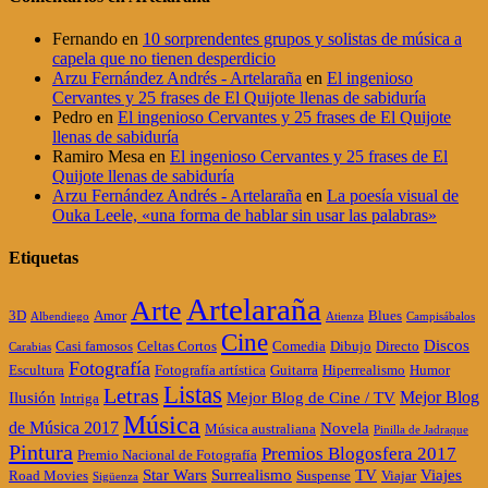
Fernando
en
10 sorprendentes grupos y solistas de música a
capela que no tienen desperdicio
Arzu Fernández Andrés - Artelaraña
en
El ingenioso
Cervantes y 25 frases de El Quijote llenas de sabiduría
Pedro
en
El ingenioso Cervantes y 25 frases de El Quijote
llenas de sabiduría
Ramiro Mesa
en
El ingenioso Cervantes y 25 frases de El
Quijote llenas de sabiduría
Arzu Fernández Andrés - Artelaraña
en
La poesía visual de
Ouka Leele, «una forma de hablar sin usar las palabras»
Etiquetas
Artelaraña
Arte
3D
Amor
Blues
Albendiego
Atienza
Campisábalos
Cine
Discos
Casi famosos
Celtas Cortos
Comedia
Dibujo
Directo
Carabias
Fotografía
Escultura
Fotografía artística
Guitarra
Hiperrealismo
Humor
Listas
Letras
Mejor Blog
Ilusión
Mejor Blog de Cine / TV
Intriga
Música
de Música 2017
Novela
Música australiana
Pinilla de Jadraque
Pintura
Premios Blogosfera 2017
Premio Nacional de Fotografía
Star Wars
Surrealismo
TV
Viajes
Road Movies
Suspense
Viajar
Sigüenza