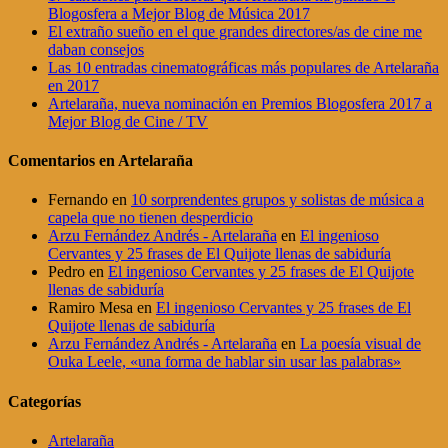
Blogosfera a Mejor Blog de Música 2017
El extraño sueño en el que grandes directores/as de cine me
daban consejos
Las 10 entradas cinematográficas más populares de Artelaraña
en 2017
Artelaraña, nueva nominación en Premios Blogosfera 2017 a
Mejor Blog de Cine / TV
Comentarios en Artelaraña
Fernando
en
10 sorprendentes grupos y solistas de música a
capela que no tienen desperdicio
Arzu Fernández Andrés - Artelaraña
en
El ingenioso
Cervantes y 25 frases de El Quijote llenas de sabiduría
Pedro
en
El ingenioso Cervantes y 25 frases de El Quijote
llenas de sabiduría
Ramiro Mesa
en
El ingenioso Cervantes y 25 frases de El
Quijote llenas de sabiduría
Arzu Fernández Andrés - Artelaraña
en
La poesía visual de
Ouka Leele, «una forma de hablar sin usar las palabras»
Categorías
Artelaraña