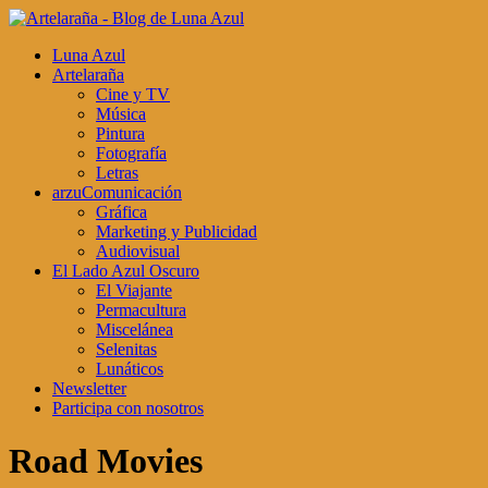
Luna Azul
Artelaraña
Cine y TV
Música
Pintura
Fotografía
Letras
arzuComunicación
Gráfica
Marketing y Publicidad
Audiovisual
El Lado Azul Oscuro
El Viajante
Permacultura
Miscelánea
Selenitas
Lunáticos
Newsletter
Participa con nosotros
Road Movies