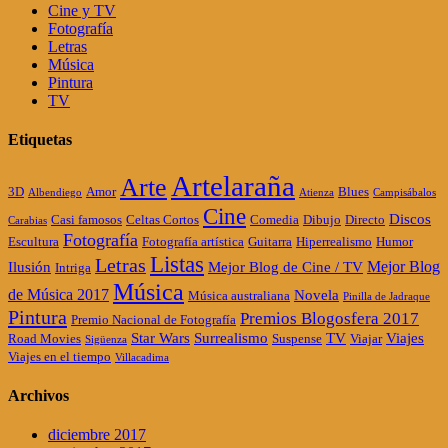
Cine y TV
Fotografía
Letras
Música
Pintura
TV
Etiquetas
Artelaraña
Arte
3D
Amor
Blues
Albendiego
Atienza
Campisábalos
Cine
Discos
Casi famosos
Celtas Cortos
Comedia
Dibujo
Directo
Carabias
Fotografía
Escultura
Fotografía artística
Guitarra
Hiperrealismo
Humor
Listas
Letras
Mejor Blog
Ilusión
Mejor Blog de Cine / TV
Intriga
Música
de Música 2017
Novela
Música australiana
Pinilla de Jadraque
Pintura
Premios Blogosfera 2017
Premio Nacional de Fotografía
Star Wars
Surrealismo
TV
Viajes
Road Movies
Suspense
Viajar
Sigüenza
Viajes en el tiempo
Villacadima
Archivos
diciembre 2017