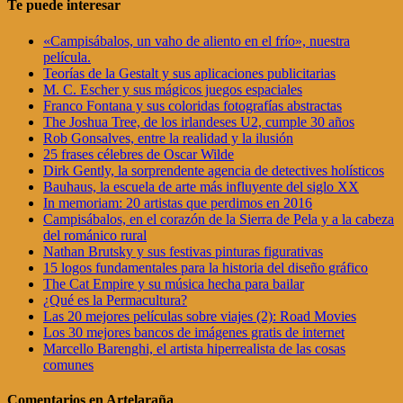
Te puede interesar
«Campisábalos, un vaho de aliento en el frío», nuestra
película.
Teorías de la Gestalt y sus aplicaciones publicitarias
M. C. Escher y sus mágicos juegos espaciales
Franco Fontana y sus coloridas fotografías abstractas
The Joshua Tree, de los irlandeses U2, cumple 30 años
Rob Gonsalves, entre la realidad y la ilusión
25 frases célebres de Oscar Wilde
Dirk Gently, la sorprendente agencia de detectives holísticos
Bauhaus, la escuela de arte más influyente del siglo XX
In memoriam: 20 artistas que perdimos en 2016
Campisábalos, en el corazón de la Sierra de Pela y a la cabeza
del románico rural
Nathan Brutsky y sus festivas pinturas figurativas
15 logos fundamentales para la historia del diseño gráfico
The Cat Empire y su música hecha para bailar
¿Qué es la Permacultura?
Las 20 mejores películas sobre viajes (2): Road Movies
Los 30 mejores bancos de imágenes gratis de internet
Marcello Barenghi, el artista hiperrealista de las cosas
comunes
Comentarios en Artelaraña