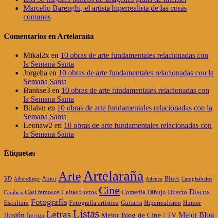
Marcello Barenghi, el artista hiperrealista de las cosas
comunes
Comentarios en Artelaraña
Mikal2x
en
10 obras de arte fundamentales relacionadas con
la Semana Santa
Jorgeha
en
10 obras de arte fundamentales relacionadas con la
Semana Santa
Bankse3
en
10 obras de arte fundamentales relacionadas con
la Semana Santa
Bilalvn
en
10 obras de arte fundamentales relacionadas con la
Semana Santa
Leonaw2
en
10 obras de arte fundamentales relacionadas con
la Semana Santa
Etiquetas
Artelaraña
Arte
3D
Amor
Blues
Albendiego
Atienza
Campisábalos
Cine
Discos
Casi famosos
Celtas Cortos
Comedia
Dibujo
Directo
Carabias
Fotografía
Escultura
Fotografía artística
Guitarra
Hiperrealismo
Humor
Listas
Letras
Mejor Blog
Ilusión
Mejor Blog de Cine / TV
Intriga