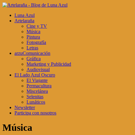
Luna Azul
Artelaraña
Cine y TV
Música
Pintura
Fotografía
Letras
arzuComunicación
Gráfica
Marketing y Publicidad
Audiovisual
El Lado Azul Oscuro
El Viajante
Permacultura
Miscelánea
Selenitas
Lunáticos
Newsletter
Participa con nosotros
Música