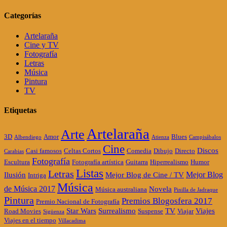
Categorías
Artelaraña
Cine y TV
Fotografía
Letras
Música
Pintura
TV
Etiquetas
Artelaraña
Arte
3D
Amor
Blues
Albendiego
Atienza
Campisábalos
Cine
Discos
Casi famosos
Celtas Cortos
Comedia
Dibujo
Directo
Carabias
Fotografía
Escultura
Fotografía artística
Guitarra
Hiperrealismo
Humor
Listas
Letras
Mejor Blog
Ilusión
Mejor Blog de Cine / TV
Intriga
Música
de Música 2017
Novela
Música australiana
Pinilla de Jadraque
Pintura
Premios Blogosfera 2017
Premio Nacional de Fotografía
Star Wars
Surrealismo
TV
Viajes
Road Movies
Suspense
Viajar
Sigüenza
Viajes en el tiempo
Villacadima