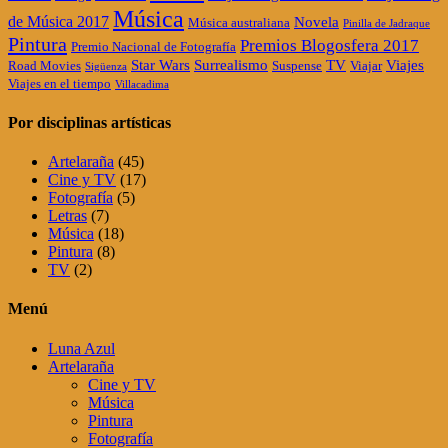
Música
de Música 2017
Novela
Música australiana
Pinilla de Jadraque
Pintura
Premios Blogosfera 2017
Premio Nacional de Fotografía
Star Wars
Surrealismo
TV
Viajes
Road Movies
Suspense
Viajar
Sigüenza
Viajes en el tiempo
Villacadima
Por disciplinas artísticas
Artelaraña
(45)
Cine y TV
(17)
Fotografía
(5)
Letras
(7)
Música
(18)
Pintura
(8)
TV
(2)
Menú
Luna Azul
Artelaraña
Cine y TV
Música
Pintura
Fotografía