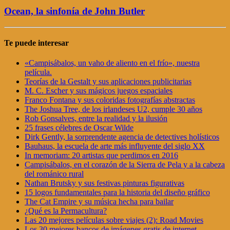
Ocean, la sinfonía de John Butler
Te puede interesar
«Campisábalos, un vaho de aliento en el frío», nuestra
película.
Teorías de la Gestalt y sus aplicaciones publicitarias
M. C. Escher y sus mágicos juegos espaciales
Franco Fontana y sus coloridas fotografías abstractas
The Joshua Tree, de los irlandeses U2, cumple 30 años
Rob Gonsalves, entre la realidad y la ilusión
25 frases célebres de Oscar Wilde
Dirk Gently, la sorprendente agencia de detectives holísticos
Bauhaus, la escuela de arte más influyente del siglo XX
In memoriam: 20 artistas que perdimos en 2016
Campisábalos, en el corazón de la Sierra de Pela y a la cabeza
del románico rural
Nathan Brutsky y sus festivas pinturas figurativas
15 logos fundamentales para la historia del diseño gráfico
The Cat Empire y su música hecha para bailar
¿Qué es la Permacultura?
Las 20 mejores películas sobre viajes (2): Road Movies
Los 30 mejores bancos de imágenes gratis de internet