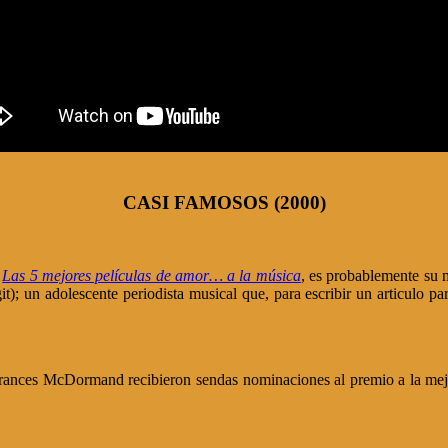
CASI FAMOSOS (2000)
o
Las 5 mejores películas de amor… a la música
, es probablemente su 
ugit); un adolescente periodista musical que, para escribir un articulo
rances McDormand recibieron sendas nominaciones al premio a la mejo