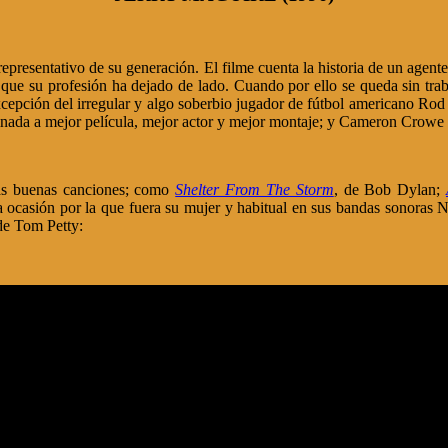
representativo de su generación. El filme cuenta la historia de un age
cos que su profesión ha dejado de lado. Cuando por ello se queda sin 
xcepción del irregular y algo soberbio jugador de fútbol americano Rod
ada a mejor película, mejor actor y mejor montaje; y Cameron Crowe a
tas buenas canciones; como
Shelter From The Storm
, de Bob Dylan;
la ocasión por la que fuera su mujer y habitual en sus bandas sonoras
e Tom Petty: