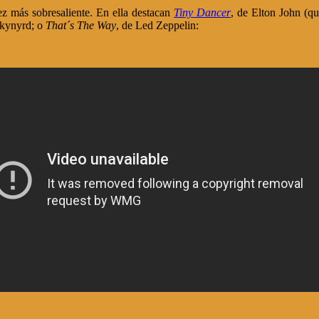
z más sobresaliente. En ella destacan
Tiny Dancer
, de Elton John (q
Skynyrd; o
That´s The Way
, de Led Zeppelin: