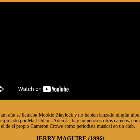
am aún se llamaba Mookie Blaylock y no habían lanzado ningún álbum,
 interpretado por Matt Dillon. Además, hay numerosos otros cameos, com
o el de el propio Cameron Crowe como periodista musical en un club.
JERRY MAGUIRE (1996)