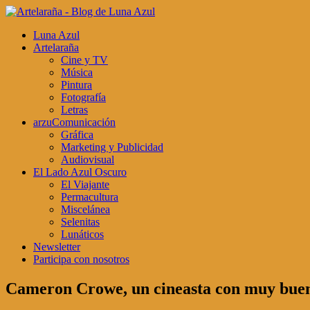
Luna Azul
Artelaraña
Cine y TV
Música
Pintura
Fotografía
Letras
arzuComunicación
Gráfica
Marketing y Publicidad
Audiovisual
El Lado Azul Oscuro
El Viajante
Permacultura
Miscelánea
Selenitas
Lunáticos
Newsletter
Participa con nosotros
Cameron Crowe, un cineasta con muy buen