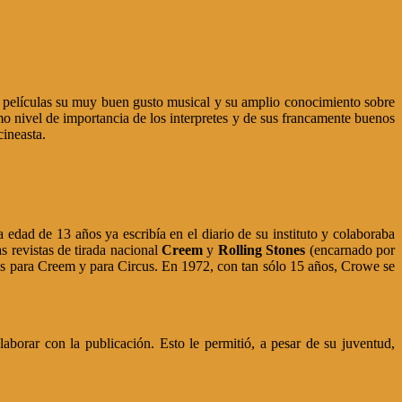
sus películas su muy buen gusto musical y su amplio conocimiento sobre
mo nivel de importancia de los interpretes y de sus francamente buenos
cineasta.
dad de 13 años ya escribía en el diario de su instituto y colaboraba
as revistas de tirada nacional
Creem
y
Rolling Stones
(encarnado por
os para Creem y para Circus. En 1972, con tan sólo 15 años, Crowe se
borar con la publicación. Esto le permitió, a pesar de su juventud,