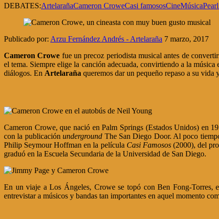
DEBATES:
Artelaraña
Cameron Crowe
Casi famosos
Cine
Música
Pear
Publicado por:
Arzu Fernández Andrés - Artelaraña
7 marzo, 2017
Cameron Crowe
fue un precoz periodista musical antes de convertir
el tema. Siempre elige la canción adecuada, convirtiendo a la música 
diálogos. En
Artelaraña
queremos dar un pequeño repaso a su vida y, 
Cameron Crowe, que nació en Palm Springs (Estados Unidos) en 1957, 
con la publicación
underground
The San Diego Door. Al poco tiempo
Philip Seymour Hoffman en la película
Casi Famosos
(2000), del pro
graduó en la Escuela Secundaria de la Universidad de San Diego.
En un viaje a Los Ángeles, Crowe se topó con Ben Fong-Torres, edit
entrevistar a músicos y bandas tan importantes en aquel momento c