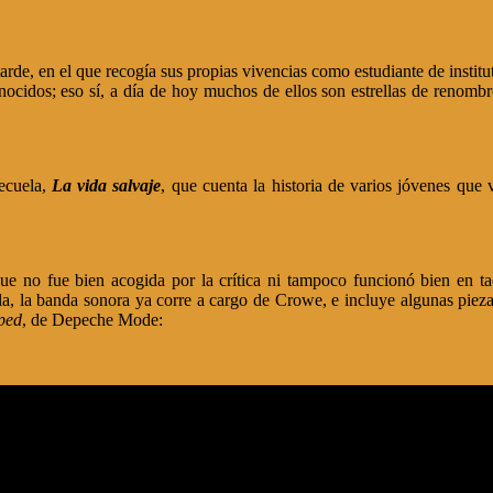
arde, en el que recogía sus propias vivencias como estudiante de institu
nocidos; eso sí, a día de hoy muchos de ellos son estrellas de renom
secuela,
La vida salvaje
, que cuenta la historia de varios jóvenes qu
que no fue bien acogida por la crítica ni tampoco funcionó bien en ta
lla, la banda sonora ya corre a cargo de Crowe, e incluye algunas piez
pped
, de Depeche Mode: