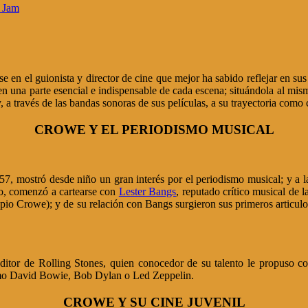
l Jam
se en el guionista y director de cine que mejor ha sabido reflejar en 
en una parte esencial e indispensable de cada escena; situándola al mis
a través de las bandas sonoras de sus películas, a su trayectoria como 
CROWE Y EL PERIODISMO MUSICAL
mostró desde niño un gran interés por el periodismo musical; y a la e
, comenzó a cartearse con
Lester Bangs
, reputado crítico musical de l
pio Crowe); y de su relación con Bangs surgieron sus primeros articul
or de Rolling Stones, quien conocedor de su talento le propuso cola
omo David Bowie, Bob Dylan o Led Zeppelin.
CROWE Y SU CINE JUVENIL