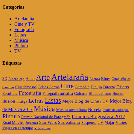
Categorías
Artelaraña
Cine y TV
Fotografía
Letras
Música
Pintura
TV
Etiquetas
Artelaraña
Arte
3D
Amor
Blues
Albendiego
Atienza
Campisábalos
Cine
Discos
Casi famosos
Celtas Cortos
Comedia
Dibujo
Directo
Carabias
Fotografía
Escultura
Fotografía artística
Guitarra
Hiperrealismo
Humor
Listas
Letras
Mejor Blog
Ilusión
Mejor Blog de Cine / TV
Intriga
Música
de Música 2017
Novela
Música australiana
Pinilla de Jadraque
Pintura
Premios Blogosfera 2017
Premio Nacional de Fotografía
Star Wars
Surrealismo
TV
Viajes
Road Movies
Suspense
Viajar
Sigüenza
Viajes en el tiempo
Villacadima