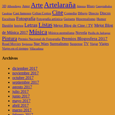
Artelaraña
Arte
3D
Amor
Blues
Albendiego
Atienza
Campisábalos
Cine
Discos
Casi famosos
Celtas Cortos
Comedia
Dibujo
Directo
Carabias
Fotografía
Escultura
Fotografía artística
Guitarra
Hiperrealismo
Humor
Listas
Letras
Mejor Blog
Ilusión
Mejor Blog de Cine / TV
Intriga
Música
de Música 2017
Novela
Música australiana
Pinilla de Jadraque
Pintura
Premios Blogosfera 2017
Premio Nacional de Fotografía
Star Wars
Surrealismo
TV
Viajes
Road Movies
Suspense
Viajar
Sigüenza
Viajes en el tiempo
Villacadima
Archivos
diciembre 2017
noviembre 2017
octubre 2017
septiembre 2017
agosto 2017
julio 2017
junio 2017
mayo 2017
abril 2017
marzo 2017
febrero 2017