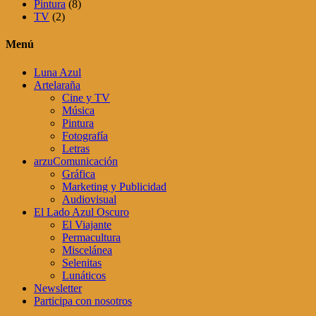
Pintura
(8)
TV
(2)
Menú
Luna Azul
Artelaraña
Cine y TV
Música
Pintura
Fotografía
Letras
arzuComunicación
Gráfica
Marketing y Publicidad
Audiovisual
El Lado Azul Oscuro
El Viajante
Permacultura
Miscelánea
Selenitas
Lunáticos
Newsletter
Participa con nosotros