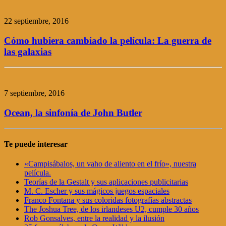
22 septiembre, 2016
Cómo hubiera cambiado la película: La guerra de
las galaxias
7 septiembre, 2016
Ocean, la sinfonía de John Butler
Te puede interesar
«Campisábalos, un vaho de aliento en el frío», nuestra
película.
Teorías de la Gestalt y sus aplicaciones publicitarias
M. C. Escher y sus mágicos juegos espaciales
Franco Fontana y sus coloridas fotografías abstractas
The Joshua Tree, de los irlandeses U2, cumple 30 años
Rob Gonsalves, entre la realidad y la ilusión