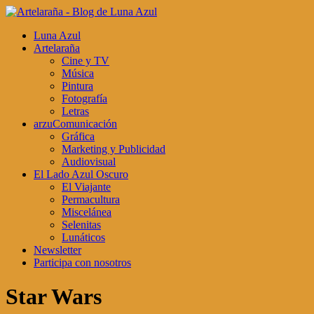
Luna Azul
Artelaraña
Cine y TV
Música
Pintura
Fotografía
Letras
arzuComunicación
Gráfica
Marketing y Publicidad
Audiovisual
El Lado Azul Oscuro
El Viajante
Permacultura
Miscelánea
Selenitas
Lunáticos
Newsletter
Participa con nosotros
Star Wars