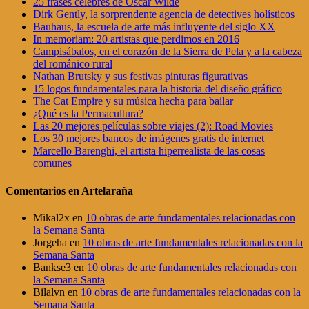
25 frases célebres de Oscar Wilde
Dirk Gently, la sorprendente agencia de detectives holísticos
Bauhaus, la escuela de arte más influyente del siglo XX
In memoriam: 20 artistas que perdimos en 2016
Campisábalos, en el corazón de la Sierra de Pela y a la cabeza
del románico rural
Nathan Brutsky y sus festivas pinturas figurativas
15 logos fundamentales para la historia del diseño gráfico
The Cat Empire y su música hecha para bailar
¿Qué es la Permacultura?
Las 20 mejores películas sobre viajes (2): Road Movies
Los 30 mejores bancos de imágenes gratis de internet
Marcello Barenghi, el artista hiperrealista de las cosas
comunes
Comentarios en Artelaraña
Mikal2x
en
10 obras de arte fundamentales relacionadas con
la Semana Santa
Jorgeha
en
10 obras de arte fundamentales relacionadas con la
Semana Santa
Bankse3
en
10 obras de arte fundamentales relacionadas con
la Semana Santa
Bilalvn
en
10 obras de arte fundamentales relacionadas con la
Semana Santa