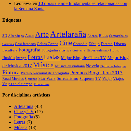
Leonaw2
en
10 obras de arte fundamentales relacionadas con
la Semana Santa
Etiquetas
Artelaraña
Arte
3D
Amor
Blues
Albendiego
Atienza
Campisábalos
Cine
Discos
Casi famosos
Celtas Cortos
Comedia
Dibujo
Directo
Carabias
Fotografía
Escultura
Fotografía artística
Guitarra
Hiperrealismo
Humor
Listas
Letras
Mejor Blog
Ilusión
Mejor Blog de Cine / TV
Intriga
Música
de Música 2017
Novela
Música australiana
Pinilla de Jadraque
Pintura
Premios Blogosfera 2017
Premio Nacional de Fotografía
Star Wars
Surrealismo
TV
Viajes
Road Movies
Suspense
Viajar
Sigüenza
Viajes en el tiempo
Villacadima
Por disciplinas artísticas
Artelaraña
(45)
Cine y TV
(17)
Fotografía
(5)
Letras
(7)
Música
(18)