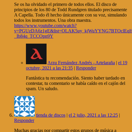
Se os ha olvidado el primero de todos ellos. El disco de
principios de los 80 de Todd Rundgren titulado precisamente
A Capella. Todo él hecho únicamente con su voz, simulando
todos los instrumentos. Una obra maestra.
https://www.youtube.com/watch?
v=PGUzDA6z1gE&list=OLAK5uy_kjWuYYNG7BTOclEqH
_Ib84q_TCCOpn9Y
Arzu Fernández Andrés - Artelaraña
|
el 19
octubre, 2021 a las 21:35
|
Responder
Fantástica tu recomendación. Siento haber tardado en
contestar, tu comentario se había caído en el cajón del
spam. Un saludo.
tienda de discos
|
el 2 julio, 2021 a las 12:25
|
Responder
Muchas gracias por compartir estos grupos de música a