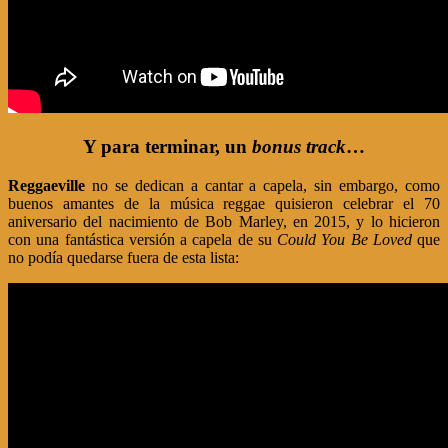
Y para terminar, un
bonus track
…
Reggaeville
no se dedican a cantar a capela, sin embargo, como
buenos amantes de la música reggae quisieron celebrar el 70
aniversario del nacimiento de Bob Marley, en 2015, y lo hicieron
con una fantástica versión a capela de su
Could You Be Loved
que
no podía quedarse fuera de esta lista: