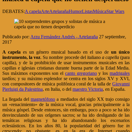
DEBATES:
A capela
Arte
Artelaraña
Humor
Listas
Música
Star Wars
Publicado por:
Arzu Fernández Andrés - Artelaraña
27 septiembre,
2017
A capela
es un género musical basado en el uso de
un único
instrumento, la voz
. Su nombre procede del italiano
a capella
(para
capilla), y de la prohibición de usar instrumentos musicales en las
capillas e iglesias cristianas durante buena parte de la Edad Media.
Sus máximos exponentes son el
canto gregoriano
y los
madrigales
tardíos; y su máximo esplendor se centra en los siglos XV y XVI,
con compositores de música polifónica coral de la talla de
Giovanni
Pierluigi da Palestrina
, en Italia, o del
maestro Victoria
, en España.
La llegada del
magnetófono
a mediados del siglo XX trajo consigo
un «renacimiento» de la música vocal, gracias principalmente a la
música góspel. Desde entonces, sin embargo, poco a poco se ha ido
desvinculando de sus orígenes sacros; se ha ido desligando de las
temáticas religiosas y ha ido abandonando los escenarios
eclesiásticos. En los años 80, la popularidad del género fue
in
crescendo
; no obstante, es en la era de Internet cuando