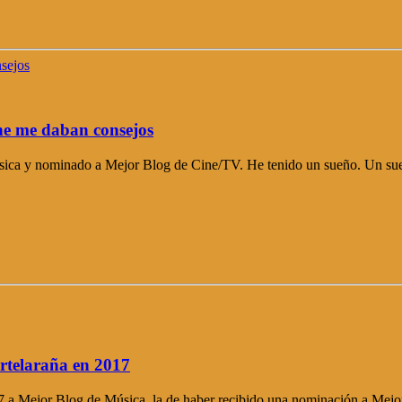
ine me daban consejos
ica y nominado a Mejor Blog de Cine/TV. He tenido un sueño. Un sueño
rtelaraña en 2017
17 a Mejor Blog de Música, la de haber recibido una nominación a Mej