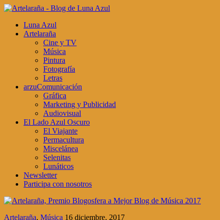
Luna Azul
Artelaraña
Cine y TV
Música
Pintura
Fotografía
Letras
arzuComunicación
Gráfica
Marketing y Publicidad
Audiovisual
El Lado Azul Oscuro
El Viajante
Permacultura
Miscelánea
Selenitas
Lunáticos
Newsletter
Participa con nosotros
Artelaraña
,
Música
16 diciembre, 2017