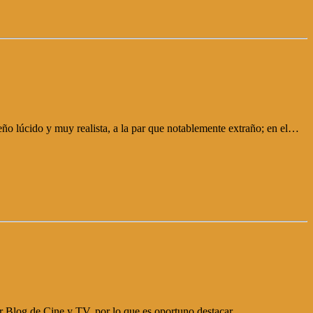
 lúcido y muy realista, a la par que notablemente extraño; en el…
or Blog de Cine y TV, por lo que es oportuno destacar…