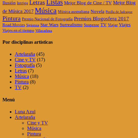
Listas
Letras
Mejor Blog
Ilusión
Mejor Blog de Cine / TV
Intriga
Música
de Música 2017
Novela
Música australiana
Pinilla de Jadraque
Pintura
Premios Blogosfera 2017
Premio Nacional de Fotografía
Star Wars
Surrealismo
TV
Viajes
Road Movies
Suspense
Viajar
Sigüenza
Viajes en el tiempo
Villacadima
Por disciplinas artísticas
Artelaraña
(45)
Cine y TV
(17)
Fotografía
(5)
Letras
(7)
Música
(18)
Pintura
(8)
TV
(2)
Menú
Luna Azul
Artelaraña
Cine y TV
Música
Pintura