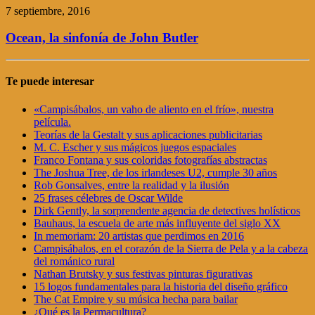
7 septiembre, 2016
Ocean, la sinfonía de John Butler
Te puede interesar
«Campisábalos, un vaho de aliento en el frío», nuestra
película.
Teorías de la Gestalt y sus aplicaciones publicitarias
M. C. Escher y sus mágicos juegos espaciales
Franco Fontana y sus coloridas fotografías abstractas
The Joshua Tree, de los irlandeses U2, cumple 30 años
Rob Gonsalves, entre la realidad y la ilusión
25 frases célebres de Oscar Wilde
Dirk Gently, la sorprendente agencia de detectives holísticos
Bauhaus, la escuela de arte más influyente del siglo XX
In memoriam: 20 artistas que perdimos en 2016
Campisábalos, en el corazón de la Sierra de Pela y a la cabeza
del románico rural
Nathan Brutsky y sus festivas pinturas figurativas
15 logos fundamentales para la historia del diseño gráfico
The Cat Empire y su música hecha para bailar
¿Qué es la Permacultura?