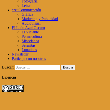
Fotografía
Letras
arzuComunicación
Gráfica
Marketing y Publicidad
Audiovisual
El Lado Azul Oscuro
El Viajante
Permacultura
Miscelánea
Selenitas
Lunáticos
Newsletter
Participa con nosotros
Buscar:
Licencia