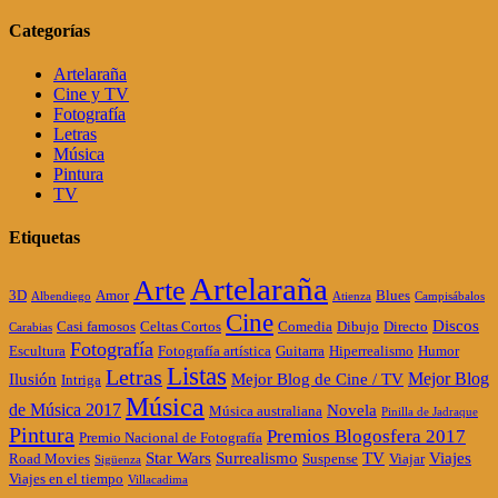
Categorías
Artelaraña
Cine y TV
Fotografía
Letras
Música
Pintura
TV
Etiquetas
Artelaraña
Arte
3D
Amor
Blues
Albendiego
Atienza
Campisábalos
Cine
Discos
Casi famosos
Celtas Cortos
Comedia
Dibujo
Directo
Carabias
Fotografía
Escultura
Fotografía artística
Guitarra
Hiperrealismo
Humor
Listas
Letras
Mejor Blog
Ilusión
Mejor Blog de Cine / TV
Intriga
Música
de Música 2017
Novela
Música australiana
Pinilla de Jadraque
Pintura
Premios Blogosfera 2017
Premio Nacional de Fotografía
Star Wars
Surrealismo
TV
Viajes
Road Movies
Suspense
Viajar
Sigüenza
Viajes en el tiempo
Villacadima