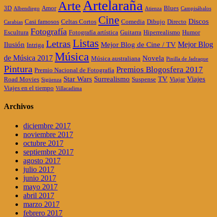
Artelaraña
Arte
3D
Amor
Blues
Albendiego
Atienza
Campisábalos
Cine
Discos
Casi famosos
Celtas Cortos
Comedia
Dibujo
Directo
Carabias
Fotografía
Escultura
Fotografía artística
Guitarra
Hiperrealismo
Humor
Listas
Letras
Mejor Blog
Ilusión
Mejor Blog de Cine / TV
Intriga
Música
de Música 2017
Novela
Música australiana
Pinilla de Jadraque
Pintura
Premios Blogosfera 2017
Premio Nacional de Fotografía
Star Wars
Surrealismo
TV
Viajes
Road Movies
Suspense
Viajar
Sigüenza
Viajes en el tiempo
Villacadima
Archivos
diciembre 2017
noviembre 2017
octubre 2017
septiembre 2017
agosto 2017
julio 2017
junio 2017
mayo 2017
abril 2017
marzo 2017
febrero 2017