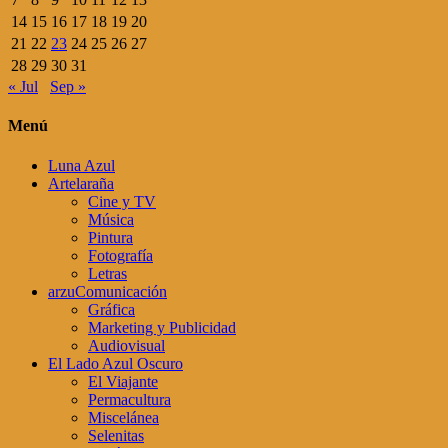
14
15
16
17
18
19
20
21
22
23
24
25
26
27
28
29
30
31
« Jul
Sep »
Menú
Luna Azul
Artelaraña
Cine y TV
Música
Pintura
Fotografía
Letras
arzuComunicación
Gráfica
Marketing y Publicidad
Audiovisual
El Lado Azul Oscuro
El Viajante
Permacultura
Miscelánea
Selenitas