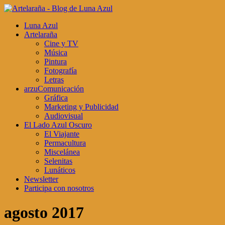
Luna Azul
Artelaraña
Cine y TV
Música
Pintura
Fotografía
Letras
arzuComunicación
Gráfica
Marketing y Publicidad
Audiovisual
El Lado Azul Oscuro
El Viajante
Permacultura
Miscelánea
Selenitas
Lunáticos
Newsletter
Participa con nosotros
agosto 2017