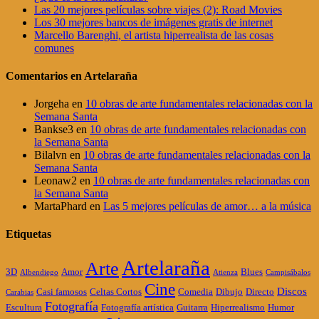
Las 20 mejores películas sobre viajes (2): Road Movies
Los 30 mejores bancos de imágenes gratis de internet
Marcello Barenghi, el artista hiperrealista de las cosas
comunes
Comentarios en Artelaraña
Jorgeha
en
10 obras de arte fundamentales relacionadas con la
Semana Santa
Bankse3
en
10 obras de arte fundamentales relacionadas con
la Semana Santa
Bilalvn
en
10 obras de arte fundamentales relacionadas con la
Semana Santa
Leonaw2
en
10 obras de arte fundamentales relacionadas con
la Semana Santa
MartaPhard
en
Las 5 mejores películas de amor… a la música
Etiquetas
Artelaraña
Arte
3D
Amor
Blues
Albendiego
Atienza
Campisábalos
Cine
Discos
Casi famosos
Celtas Cortos
Comedia
Dibujo
Directo
Carabias
Fotografía
Escultura
Fotografía artística
Guitarra
Hiperrealismo
Humor