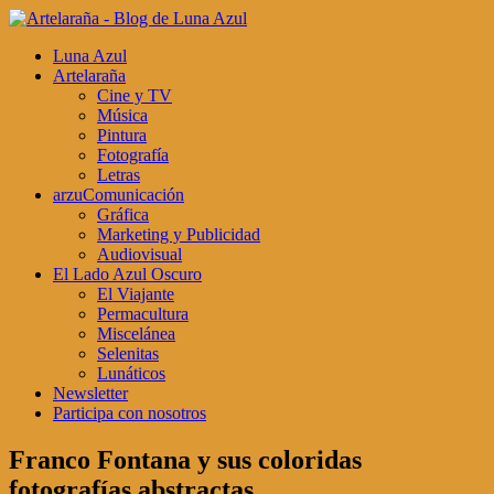
Luna Azul
Artelaraña
Cine y TV
Música
Pintura
Fotografía
Letras
arzuComunicación
Gráfica
Marketing y Publicidad
Audiovisual
El Lado Azul Oscuro
El Viajante
Permacultura
Miscelánea
Selenitas
Lunáticos
Newsletter
Participa con nosotros
Franco Fontana y sus coloridas
fotografías abstractas