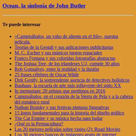
Ocean, la sinfonía de John Butler
Te puede interesar
«Campisábalos, un vaho de aliento en el frío», nuestra
película.
Teorías de la Gestalt y sus aplicaciones publicitarias
M. C. Escher y sus mágicos juegos espaciales
Franco Fontana y sus coloridas fotografías abstractas
The Joshua Tree, de los irlandeses U2, cumple 30 años
Rob Gonsalves, entre la realidad y la ilusión
25 frases célebres de Oscar Wilde
Dirk Gently, la sorprendente agencia de detectives holísticos
Bauhaus, la escuela de arte más influyente del siglo XX
In memoriam: 20 artistas que perdimos en 2016
Campisábalos, en el corazón de la Sierra de Pela y a la cabeza
del románico rural
Nathan Brutsky y sus festivas pinturas figurativas
15 logos fundamentales para la historia del diseño gráfico
The Cat Empire y su música hecha para bailar
¿Qué es la Permacultura?
Las 20 mejores películas sobre viajes (2): Road Movies
Los 30 mejores bancos de imágenes gratis de internet