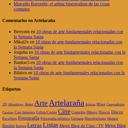
Marcello Barenghi, el artista hiperrealista de las cosas
comunes
Comentarios en Artelaraña
Berrynm
en
10 obras de arte fundamentales relacionadas con
la Semana Santa
Mikal2x
en
10 obras de arte fundamentales relacionadas con
la Semana Santa
Jorgeha
en
10 obras de arte fundamentales relacionadas con la
Semana Santa
Bankse3
en
10 obras de arte fundamentales relacionadas con
la Semana Santa
Bilalvn
en
10 obras de arte fundamentales relacionadas con la
Semana Santa
Etiquetas
Artelaraña
Arte
3D
Amor
Blues
Albendiego
Atienza
Campisábalos
Cine
Discos
Casi famosos
Celtas Cortos
Comedia
Dibujo
Directo
Carabias
Fotografía
Escultura
Fotografía artística
Guitarra
Hiperrealismo
Humor
Listas
Letras
Mejor Blog
Ilusión
Mejor Blog de Cine / TV
Intriga