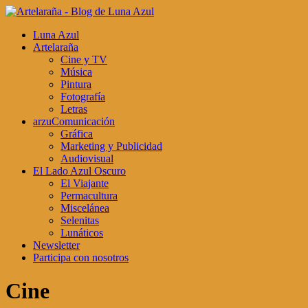
Luna Azul
Artelaraña
Cine y TV
Música
Pintura
Fotografía
Letras
arzuComunicación
Gráfica
Marketing y Publicidad
Audiovisual
El Lado Azul Oscuro
El Viajante
Permacultura
Miscelánea
Selenitas
Lunáticos
Newsletter
Participa con nosotros
Cine