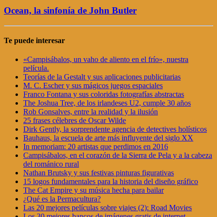
Ocean, la sinfonía de John Butler
Te puede interesar
«Campisábalos, un vaho de aliento en el frío», nuestra
película.
Teorías de la Gestalt y sus aplicaciones publicitarias
M. C. Escher y sus mágicos juegos espaciales
Franco Fontana y sus coloridas fotografías abstractas
The Joshua Tree, de los irlandeses U2, cumple 30 años
Rob Gonsalves, entre la realidad y la ilusión
25 frases célebres de Oscar Wilde
Dirk Gently, la sorprendente agencia de detectives holísticos
Bauhaus, la escuela de arte más influyente del siglo XX
In memoriam: 20 artistas que perdimos en 2016
Campisábalos, en el corazón de la Sierra de Pela y a la cabeza
del románico rural
Nathan Brutsky y sus festivas pinturas figurativas
15 logos fundamentales para la historia del diseño gráfico
The Cat Empire y su música hecha para bailar
¿Qué es la Permacultura?
Las 20 mejores películas sobre viajes (2): Road Movies
Los 30 mejores bancos de imágenes gratis de internet