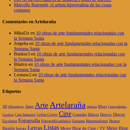
Marcello Barenghi, el artista hiperrealista de las cosas
comunes
Comentarios en Artelaraña
Mikal2x
en
10 obras de arte fundamentales relacionadas con
la Semana Santa
Jorgeha
en
10 obras de arte fundamentales relacionadas con la
Semana Santa
Bankse3
en
10 obras de arte fundamentales relacionadas con
la Semana Santa
Bilalvn
en
10 obras de arte fundamentales relacionadas con la
Semana Santa
Leonaw2
en
10 obras de arte fundamentales relacionadas con
la Semana Santa
Etiquetas
Artelaraña
Arte
3D
Amor
Blues
Albendiego
Atienza
Campisábalos
Cine
Discos
Casi famosos
Celtas Cortos
Comedia
Dibujo
Directo
Carabias
Fotografía
Escultura
Fotografía artística
Guitarra
Hiperrealismo
Humor
Listas
Letras
Mejor Blog
Ilusión
Mejor Blog de Cine / TV
Intriga