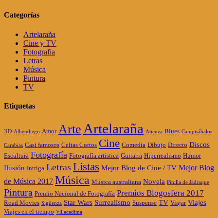
Categorías
Artelaraña
Cine y TV
Fotografía
Letras
Música
Pintura
TV
Etiquetas
Artelaraña
Arte
3D
Amor
Blues
Albendiego
Atienza
Campisábalos
Cine
Discos
Casi famosos
Celtas Cortos
Comedia
Dibujo
Directo
Carabias
Fotografía
Escultura
Fotografía artística
Guitarra
Hiperrealismo
Humor
Listas
Letras
Mejor Blog
Ilusión
Mejor Blog de Cine / TV
Intriga
Música
de Música 2017
Novela
Música australiana
Pinilla de Jadraque
Pintura
Premios Blogosfera 2017
Premio Nacional de Fotografía
Star Wars
Surrealismo
TV
Viajes
Road Movies
Suspense
Viajar
Sigüenza
Viajes en el tiempo
Villacadima