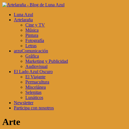
Luna Azul
Artelaraña
Cine y TV
Música
Pintura
Fotografía
Letras
arzuComunicación
Gráfica
Marketing y Publicidad
Audiovisual
El Lado Azul Oscuro
El Viajante
Permacultura
Miscelánea
Selenitas
Lunáticos
Newsletter
Participa con nosotros
Arte