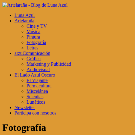
Luna Azul
Artelaraña
Cine y TV
Música
Pintura
Fotografía
Letras
arzuComunicación
Gráfica
Marketing y Publicidad
Audiovisual
El Lado Azul Oscuro
El Viajante
Permacultura
Miscelánea
Selenitas
Lunáticos
Newsletter
Participa con nosotros
Fotografía