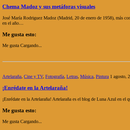
Chema Madoz y sus metáforas visuales
José María Rodriguez Madoz (Madrid, 20 de enero de 1958), más conoc
en el año…
Me gusta esto:
Me gusta
Cargando...
Artelaraña
,
Cine y TV
,
Fotografía
,
Letras
,
Música
,
Pintura
1 agosto, 
¡Enrédate en la Artelaraña!
¡Enrédate en la Artelaraña! Artelaraña es el blog de Luna Azul en el qu
Me gusta esto:
Me gusta
Cargando...