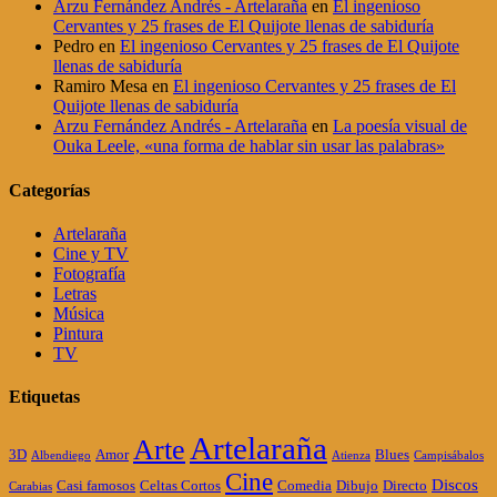
Arzu Fernández Andrés - Artelaraña
en
El ingenioso
Cervantes y 25 frases de El Quijote llenas de sabiduría
Pedro
en
El ingenioso Cervantes y 25 frases de El Quijote
llenas de sabiduría
Ramiro Mesa
en
El ingenioso Cervantes y 25 frases de El
Quijote llenas de sabiduría
Arzu Fernández Andrés - Artelaraña
en
La poesía visual de
Ouka Leele, «una forma de hablar sin usar las palabras»
Categorías
Artelaraña
Cine y TV
Fotografía
Letras
Música
Pintura
TV
Etiquetas
Artelaraña
Arte
3D
Amor
Blues
Albendiego
Atienza
Campisábalos
Cine
Discos
Casi famosos
Celtas Cortos
Comedia
Dibujo
Directo
Carabias