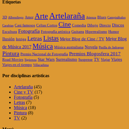
Etiquetas
Artelaraña
Arte
3D
Amor
Blues
Albendiego
Atienza
Campisábalos
Cine
Discos
Casi famosos
Celtas Cortos
Comedia
Dibujo
Directo
Carabias
Fotografía
Escultura
Fotografía artística
Guitarra
Hiperrealismo
Humor
Listas
Letras
Mejor Blog
Ilusión
Mejor Blog de Cine / TV
Intriga
Música
de Música 2017
Novela
Música australiana
Pinilla de Jadraque
Pintura
Premios Blogosfera 2017
Premio Nacional de Fotografía
Star Wars
Surrealismo
TV
Viajes
Road Movies
Suspense
Viajar
Sigüenza
Viajes en el tiempo
Villacadima
Por disciplinas artísticas
Artelaraña
(45)
Cine y TV
(17)
Fotografía
(5)
Letras
(7)
Música
(18)
Pintura
(8)
TV
(2)