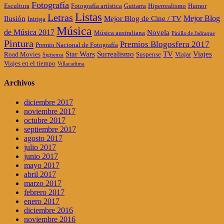
Fotografía
Escultura
Fotografía artística
Guitarra
Hiperrealismo
Humor
Listas
Letras
Mejor Blog
Ilusión
Mejor Blog de Cine / TV
Intriga
Música
de Música 2017
Novela
Música australiana
Pinilla de Jadraque
Pintura
Premios Blogosfera 2017
Premio Nacional de Fotografía
Star Wars
Surrealismo
TV
Viajes
Road Movies
Suspense
Viajar
Sigüenza
Viajes en el tiempo
Villacadima
Archivos
diciembre 2017
noviembre 2017
octubre 2017
septiembre 2017
agosto 2017
julio 2017
junio 2017
mayo 2017
abril 2017
marzo 2017
febrero 2017
enero 2017
diciembre 2016
noviembre 2016