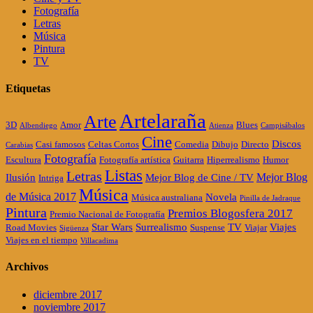
Fotografía
Letras
Música
Pintura
TV
Etiquetas
Artelaraña
Arte
3D
Amor
Blues
Albendiego
Atienza
Campisábalos
Cine
Discos
Casi famosos
Celtas Cortos
Comedia
Dibujo
Directo
Carabias
Fotografía
Escultura
Fotografía artística
Guitarra
Hiperrealismo
Humor
Listas
Letras
Mejor Blog
Ilusión
Mejor Blog de Cine / TV
Intriga
Música
de Música 2017
Novela
Música australiana
Pinilla de Jadraque
Pintura
Premios Blogosfera 2017
Premio Nacional de Fotografía
Star Wars
Surrealismo
TV
Viajes
Road Movies
Suspense
Viajar
Sigüenza
Viajes en el tiempo
Villacadima
Archivos
diciembre 2017
noviembre 2017