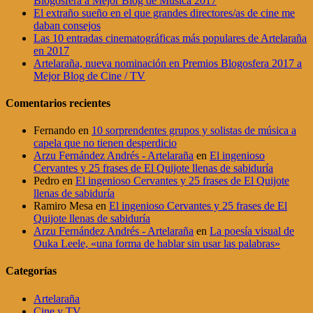
Blogosfera a Mejor Blog de Música 2017
El extraño sueño en el que grandes directores/as de cine me
daban consejos
Las 10 entradas cinematográficas más populares de Artelaraña
en 2017
Artelaraña, nueva nominación en Premios Blogosfera 2017 a
Mejor Blog de Cine / TV
Comentarios recientes
Fernando
en
10 sorprendentes grupos y solistas de música a
capela que no tienen desperdicio
Arzu Fernández Andrés - Artelaraña
en
El ingenioso
Cervantes y 25 frases de El Quijote llenas de sabiduría
Pedro
en
El ingenioso Cervantes y 25 frases de El Quijote
llenas de sabiduría
Ramiro Mesa
en
El ingenioso Cervantes y 25 frases de El
Quijote llenas de sabiduría
Arzu Fernández Andrés - Artelaraña
en
La poesía visual de
Ouka Leele, «una forma de hablar sin usar las palabras»
Categorías
Artelaraña
Cine y TV