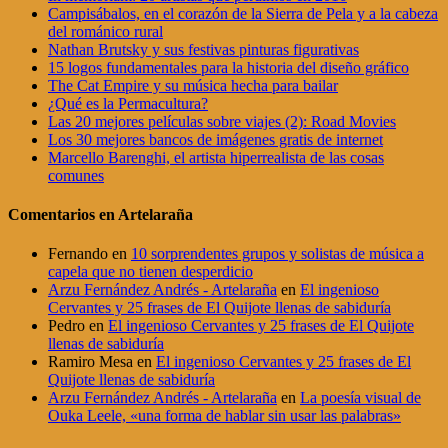
Campisábalos, en el corazón de la Sierra de Pela y a la cabeza
del románico rural
Nathan Brutsky y sus festivas pinturas figurativas
15 logos fundamentales para la historia del diseño gráfico
The Cat Empire y su música hecha para bailar
¿Qué es la Permacultura?
Las 20 mejores películas sobre viajes (2): Road Movies
Los 30 mejores bancos de imágenes gratis de internet
Marcello Barenghi, el artista hiperrealista de las cosas
comunes
Comentarios en Artelaraña
Fernando
en
10 sorprendentes grupos y solistas de música a
capela que no tienen desperdicio
Arzu Fernández Andrés - Artelaraña
en
El ingenioso
Cervantes y 25 frases de El Quijote llenas de sabiduría
Pedro
en
El ingenioso Cervantes y 25 frases de El Quijote
llenas de sabiduría
Ramiro Mesa
en
El ingenioso Cervantes y 25 frases de El
Quijote llenas de sabiduría
Arzu Fernández Andrés - Artelaraña
en
La poesía visual de
Ouka Leele, «una forma de hablar sin usar las palabras»