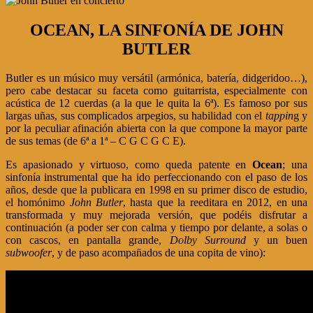
OCEAN
, LA SINFONÍA DE
JOHN
BUTLER
Butler es un músico muy versátil (armónica, batería, didgeridoo…),
pero cabe destacar su faceta como guitarrista, especialmente con
acústica de 12 cuerdas (a la que le quita la 6ª). Es famoso por sus
largas uñas, sus complicados arpegios, su habilidad con el
tappin
g y
por la peculiar afinación abierta con la que compone la mayor parte
de sus temas (de 6ª a 1ª – C G C G C E).
Es apasionado y virtuoso, como queda patente en
Ocean
; una
sinfonía instrumental que ha ido perfeccionando con el paso de los
años, desde que la publicara en 1998 en su primer disco de estudio,
el homónimo
John Butler
, hasta que la reeditara en 2012, en una
transformada y muy mejorada versión, que podéis disfrutar a
continuación (a poder ser con calma y tiempo por delante, a solas o
con cascos, en pantalla grande,
Dolby Surround
y un buen
subwoofer
, y de paso acompañados de una copita de vino):