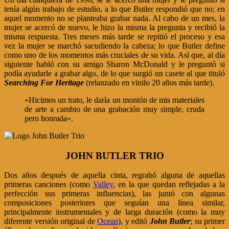
tenía algún trabajo de estudio, a lo que Butler respondió que no; en
aquel momento no se planteaba grabar nada. Al cabo de un mes, la
mujer se acercó de nuevo, le hizo la misma la pregunta y recibió la
misma respuesta. Tres meses más tarde se repitió el proceso y esa
vez la mujer se marchó sacudiendo la cabeza; lo que Butler define
como uno de los momentos más cruciales de su vida. Así que, al día
siguiente habló con su amigo Sharon McDonald y le preguntó si
podía ayudarle a grabar algo, de lo que surgió un casete al que tituló
Searching For Heritage
(relanzado en vinilo 20 años más tarde).
«Hicimos un trato, le daría un montón de mis materiales
de arte a cambio de una grabación muy simple, cruda
pero honrada».
JOHN BUTLER TRIO
Dos años después de aquella cinta, regrabó alguna de aquellas
primeras canciones (como
Valley
, en la que quedan reflejadas a la
perfección sus primeras influencias), las juntó con algunas
composiciones posteriores que seguían una línea similar,
principalmente instrumentales y de larga duración (como la muy
diferente versión original de
Ocean
), y editó
John Butler
; su primer