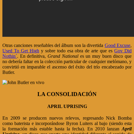
Otras canciones reseñables del álbum son la divertida
Good Excuse
,
Used To Get High
y sobre todo esa obra de arte que es
Gov Did
Nothin´
. En definitiva,
Grand National
es un muy buen disco que
no debería faltar en la colección particular de cualquier melómano, y
convirtió en imparable el ascenso del éxito del trío encabezado por
Butler.
LA CONSOLIDACIÓN
APRIL UPRISING
En 2009 se producen nuevos relevos, regresando Nick Bomba
como baterista e incorporándose Byron Luiters al bajo (siendo esta
la formación más estable hasta la fecha). En 2010 lanzan
April