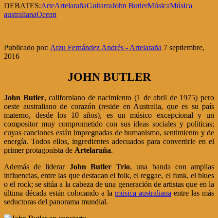
DEBATES:
Arte
Artelaraña
Guitarra
John Butler
Música
Música
australiana
Ocean
Publicado por:
Arzu Fernández Andrés - Artelaraña
7 septiembre,
2016
JOHN BUTLER
John Butler
, californiano de nacimiento (1 de abril de 1975) pero
oeste australiano de corazón (reside en Australia, que es su país
materno, desde los 10 años), es un músico excepcional y un
compositor muy comprometido con sus ideas sociales y políticas;
cuyas canciones están impregnadas de humanismo, sentimiento y de
energía. Todos ellos, ingredientes adecuados para convertirle en el
primer protagonista de
Artelaraña
.
Además de liderar
John Butler Trio
, una banda con amplias
influencias, entre las que destacan el
folk
, el
reggae
, el
funk
, el
blues
o el
rock
; se sitúa a la cabeza de una generación de artistas que en la
última década están colocando a la
música australiana
entre las más
seductoras del panorama mundial.