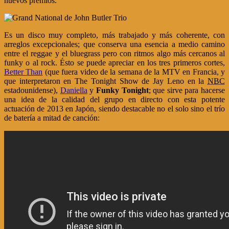
nuevos premios.
Es un disco muy completo, más trabajado y más coherente, con
arreglos excepcionales; que conserva una esencia a medio camino
entre el reggae y el bluegrass pero con ritmos algo más cercanos al
funky o al rock. Ésto se puede apreciar en los tres primeros cortes,
Better Than
(que fuera video de la semana de la MTV en Francia, y
que interpretaron en The Tonight Show de Jay Leno en la
NBC
estadounidense),
Daniella
y
Funky Tonight
; que sirve para hacerse
una idea de la calidad del grupo en directo con esta potente
actuación de 2013 en Japón, siendo destacable no el solo sino el trío
de batería a mitad de canción: