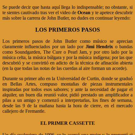
Se puede decir que hasta aquí llega lo indispensable; no obstante, si
te sientes cautivado tras ver el video de
Ocean
y te apetece descubrir
más sobre la carrera de John Butler, no dudes en continuar leyendo:
LOS PRIMEROS PASOS
Los primeros pasos de John Butler como músico se aprecian
claramente influenciados por un lado por
Jimi Hendrix
o bandas
como
Soundgarden
,
The Cure
o
Pearl Jam
, y por otro lado por la
música celta, la música búlgara y por la música indígena; por las que
descubrió y se convirtió en adicto de la técnica de afinación abierta
(en la que todas las notas de las cuerdas al aire forman un acorde).
Durante su primer año en la Universidad de Curtin, donde se graduó
en Bellas Artes, compuso montañas de piezas instrumentales
inspiradas por todos esos sabores; y ante la necesidad de pagar el
alquiler, un buen día reunió valor, pidió prestado un amplificador a
pilas a un amigo y comenzó a interpretarlas, los fines de semana,
desde las 9 de la mañana hasta la hora de cierre, en el mercado
callejero de Fremantle.
EL PRIMER CASSETTE
Un día cualquiera de 1996, se le acercó una mujer y le preguntó si