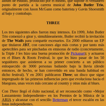
álbum de estudio, producido por él mismo, que supone el verdadero
punto de partida a la carrera musical de
John Butler Trio
,
originalmente con Jason McGann como baterista y Gavin Shoesmith
al bajo y contrabajo.
THREE
Los tres siguientes años fueron muy intensos. En 1999, John Butler
Trio comenzó a girar y, simultáneamente, Butler recibió la invitación
de
The Waifs
para compartir escenarios. En 2000 editaron un EP
que titularon
JBT
, con canciones algo más cortas y por tanto más
apetecibles para ser pinchadas en emisoras de radio (concretamente,
la Triple J les hizo una buena promoción de
Pickapart
); y actuaron
en el Blues & Roots Festival, lo que les hizo pasar de los 50
seguidores que asistieron a su primer concierto a un público
enloquecido de 3000 personas bailando bajo la lluvia (desde
entonces, de hecho, se han convertido en una banda habitual en
dicho festival). Y en 2001 publicaron
Three
; un disco que sigue
impregnado de las primeras influencias pero que evoluciona hacia el
bluegrass, unas veces más cercano al country y otras más al blues.
Con
Three
llegó el éxito nacional, al ser reconocido como «Mejor
Lanzamiento Independiente» en los Premios de la Música de la
ARIA
y alcanzar con el sencillo
Betterman
el tercer escalón en las
listas independientes.