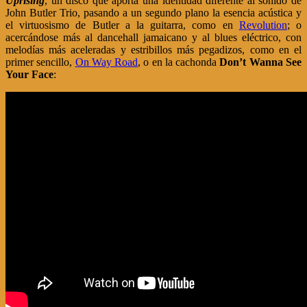
Uprising
, un disco que aporta una identidad diferente al sonido de
John Butler Trio, pasando a un segundo plano la esencia acústica y
el virtuosismo de Butler a la guitarra, como en
Revolution
; o
acercándose más al dancehall jamaicano y al blues eléctrico, con
melodías más aceleradas y estribillos más pegadizos, como en el
primer sencillo,
On Way Road
, o en la cachonda
Don’t Wanna See
Your Face
: