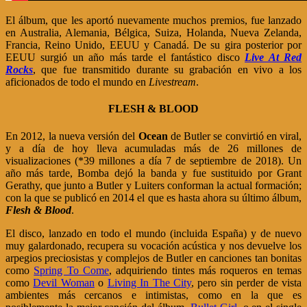
El álbum, que les aportó nuevamente muchos premios, fue lanzado
en Australia, Alemania, Bélgica, Suiza, Holanda, Nueva Zelanda,
Francia, Reino Unido, EEUU y Canadá. De su gira posterior por
EEUU surgió un año más tarde el fantástico disco
Live At Red
Rocks
, que fue transmitido durante su grabación en vivo a los
aficionados de todo el mundo en
Livestream
.
FLESH & BLOOD
En 2012, la nueva versión del
Ocean
de Butler se convirtió en viral,
y a día de hoy lleva acumuladas más de 26 millones de
visualizaciones (*39 millones a día 7 de septiembre de 2018). Un
año más tarde, Bomba dejó la banda y fue sustituido por Grant
Gerathy, que junto a Butler y Luiters conforman la actual formación;
con la que se publicó en 2014 el que es hasta ahora su último álbum,
Flesh & Blood
.
El disco, lanzado en todo el mundo (incluida España) y de nuevo
muy galardonado, recupera su vocación acústica y nos devuelve los
arpegios preciosistas y complejos de Butler en canciones tan bonitas
como
Spring To Come
, adquiriendo tintes más roqueros en temas
como
Devil Woman
o
Living In The City
, pero sin perder de vista
ambientes más cercanos e intimistas, como en la que es