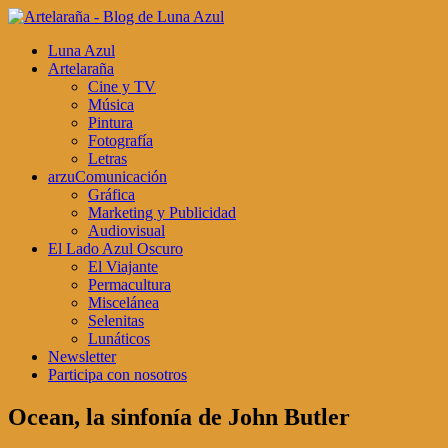
Luna Azul
Artelaraña
Cine y TV
Música
Pintura
Fotografía
Letras
arzuComunicación
Gráfica
Marketing y Publicidad
Audiovisual
El Lado Azul Oscuro
El Viajante
Permacultura
Miscelánea
Selenitas
Lunáticos
Newsletter
Participa con nosotros
Ocean, la sinfonía de John Butler