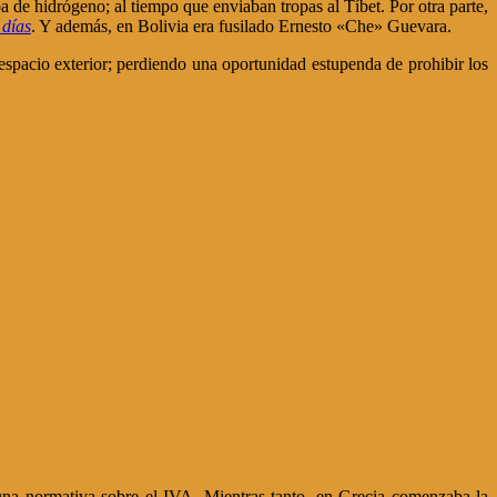
a de hidrógeno; al tiempo que enviaban tropas al Tíbet. Por otra parte,
 días
. Y además, en Bolivia era fusilado Ernesto «Che» Guevara.
espacio exterior; perdiendo una oportunidad estupenda de prohibir los
una normativa sobre el
IVA
. Mientras tanto, en Grecia comenzaba la