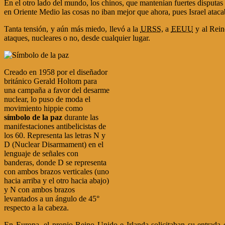
En el otro lado del mundo, los chinos, que mantenían fuertes disputas
en Oriente Medio las cosas no iban mejor que ahora, pues Israel ataca
Tanta tensión, y aún más miedo, llevó a la
URSS
, a
EEUU
y al Rein
ataques, nucleares o no, desde cualquier lugar.
Creado en 1958 por el diseñador
británico Gerald Holtom para
una campaña a favor del desarme
nuclear, lo puso de moda el
movimiento hippie como
símbolo de la paz
durante las
manifestaciones antibelicistas de
los 60. Representa las letras N y
D (Nuclear Disarmament) en el
lenguaje de señales con
banderas, donde D se representa
con ambos brazos verticales (uno
hacia arriba y el otro hacia abajo)
y N con ambos brazos
levantados a un ángulo de 45°
respecto a la cabeza.
En Europa, el propio Reino Unido e Irlanda solicitaban su entrad