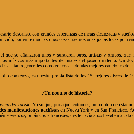
sario descanso, con grandes esperanzas de metas alcanzadas y sueño
nción; por entre muchas otras cosas traernos unas ganas locas por rend
 que se afianzaron unos y surgieron otros, artistas y grupos, que ma
o a los músicos más importantes de finales del pasado milenio. Un d
s listas, tanto generales como genéricas, de «las mejores canciones del 
e dio comienzo, es nuestra propia lista de los 15 mejores discos de 
¿Un poquito de historia?
onal del Turista
. Y eso que, por aquel entonces, un montón de estadoun
des manifestaciones pacifistas
en Nueva York y en San Francisco. Ad
én soviéticos, británicos y franceses, desde hacía años llevaban a cabo