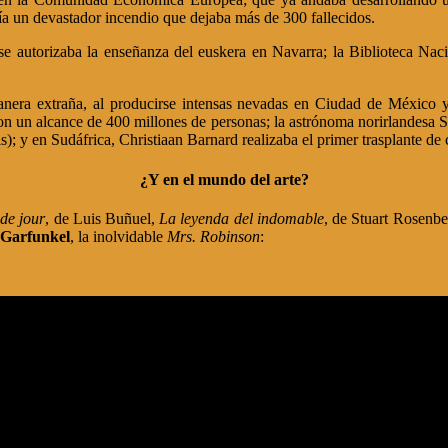
a un devastador incendio que dejaba más de 300 fallecidos.
e autorizaba la enseñanza del euskera en Navarra; la Biblioteca Nacio
nera extraña, al producirse intensas nevadas en Ciudad de México 
e, con un alcance de 400 millones de personas; la astrónoma norirlandesa
sis); y en Sudáfrica, Christiaan Barnard realizaba el primer trasplante
¿Y en el mundo del arte?
 de jour
, de Luis Buñuel,
La leyenda del indomable
, de Stuart Rosenb
Garfunkel
, la inolvidable
Mrs. Robinson
: