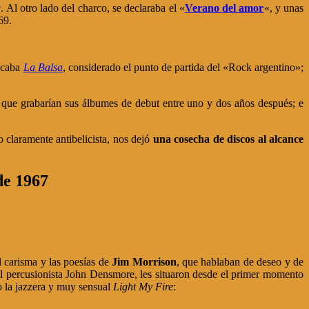
g
. Al otro lado del charco, se declaraba el «
Verano del amor
«, y unas
69.
icaba
La Balsa
, considerado el punto de partida del «Rock argentino»;
que grabarían sus álbumes de debut entre uno y dos años después; e
 claramente antibelicista, nos dejó
una cosecha de discos al alcance
de 1967
l carisma y las poesías de
Jim Morrison
, que hablaban de deseo y de
el percusionista John Densmore, les situaron desde el primer momento
o la jazzera y muy sensual
Light My Fire
: