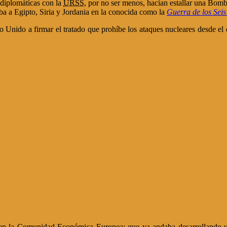
 diplomáticas con la
URSS
, por no ser menos, hacían estallar una Bomb
ba a Egipto, Siria y Jordania en la conocida como la
Guerra de los Seis
o Unido a firmar el tratado que prohíbe los ataques nucleares desde el 
a en la Comunidad Económica Europea; que ya andaba desarrollando 