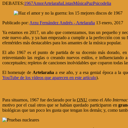
DEBATES:
1967
Amor
Artelaraña
Listas
Música
Paz
Psicodelia
Publicado por:
Arzu Fernández Andrés - Artelaraña
13 enero, 2017
Ya estamos en 2017, un año que comenzamos, tras un pequeño y nece
este nuevo año, y ya han empezado a cumplir a la perfección con su fu
efemérides más destacables para los amantes de la música popular.
El año 1967 es el punto de partida de su docenio más dorado, en el
reinventando las reglas o creando nuevos estilos, e influenciand
conceptuales; repletos de canciones inolvidables que coparon todas la
El homenaje de
Artelaraña
a ese año, y a esa genial época a la qu
YouTube de los vídeos que aparecen en este artículo
).
Para situarnos, 1967 fue declarado por la
ONU
como el
Año Internaci
motivo por el cual otros que se habían quedado participaron en
gran
biológicas que tan poco les gusta que tengan los demás; y, como tambi