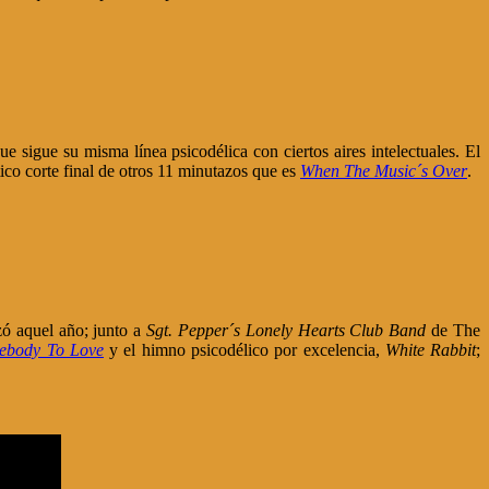
ue sigue su misma línea psicodélica con ciertos aires intelectuales. El
stico corte final de otros 11 minutazos que es
When The Music´s Over
.
zó aquel año; junto a
Sgt. Pepper´s Lonely Hearts Club Band
de The
ebody To Love
y el himno psicodélico por excelencia,
White Rabbit
;