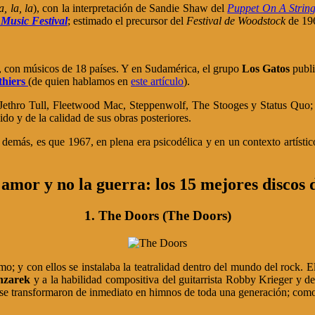
a, la, la
), con la interpretación de Sandie Shaw del
Puppet On A Strin
 Music Festival
; estimado el precursor del
Festival de Woodstock
de 19
, con músicos de 18 países. Y en Sudamérica, el grupo
Los Gatos
publ
thiers
(de quien hablamos en
este artículo
).
Jethro Tull, Fleetwood Mac, Steppenwolf, The Stooges y Status Quo; 
o y de la calidad de sus obras posteriores.
demás, es que 1967, en plena era psicodélica y en un contexto artístico
 amor y no la guerra: los 15 mejores discos 
1. The Doors (The Doors)
 y con ellos se instalaba la teatralidad dentro del mundo del rock. E
nzarek
y a la habilidad compositiva del guitarrista Robby Krieger y d
LP se transformaron de inmediato en himnos de toda una generación; com