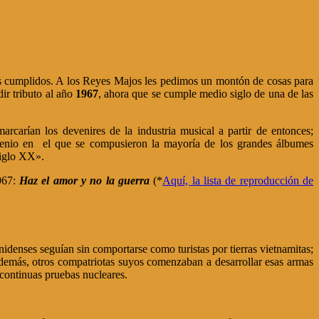
s cumplidos. A los Reyes Majos les pedimos un montón de cosas para
ir tributo al año
1967
, ahora que se cumple medio siglo de una de las
rcarían los devenires de la industria musical a partir de entonces;
ocenio en el que se compusieron la mayoría de los grandes álbumes
siglo XX».
1967:
Haz el amor y no la guerra
(*
Aquí, la lista de reproducción de
idenses seguían sin comportarse como turistas por tierras vietnamitas;
emás, otros compatriotas suyos comenzaban a desarrollar esas armas
 continuas pruebas nucleares.