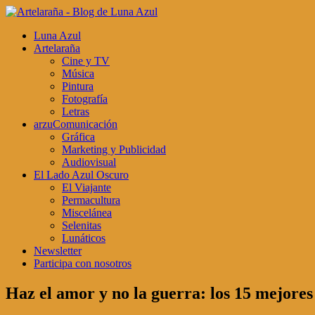
Luna Azul
Artelaraña
Cine y TV
Música
Pintura
Fotografía
Letras
arzuComunicación
Gráfica
Marketing y Publicidad
Audiovisual
El Lado Azul Oscuro
El Viajante
Permacultura
Miscelánea
Selenitas
Lunáticos
Newsletter
Participa con nosotros
Haz el amor y no la guerra: los 15 mejores