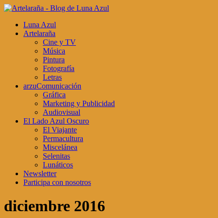
Luna Azul
Artelaraña
Cine y TV
Música
Pintura
Fotografía
Letras
arzuComunicación
Gráfica
Marketing y Publicidad
Audiovisual
El Lado Azul Oscuro
El Viajante
Permacultura
Miscelánea
Selenitas
Lunáticos
Newsletter
Participa con nosotros
diciembre 2016