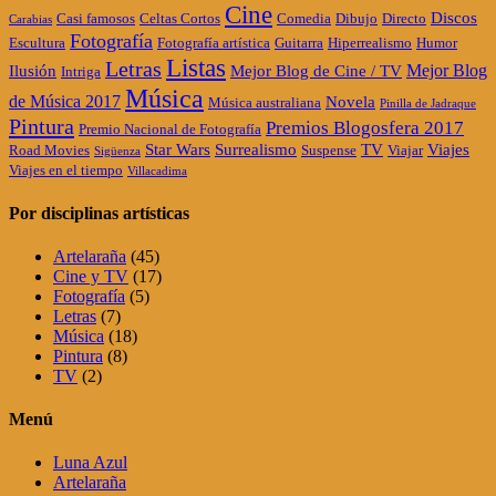
Cine
Discos
Casi famosos
Celtas Cortos
Comedia
Dibujo
Directo
Carabias
Fotografía
Escultura
Fotografía artística
Guitarra
Hiperrealismo
Humor
Listas
Letras
Mejor Blog
Ilusión
Mejor Blog de Cine / TV
Intriga
Música
de Música 2017
Novela
Música australiana
Pinilla de Jadraque
Pintura
Premios Blogosfera 2017
Premio Nacional de Fotografía
Star Wars
Surrealismo
TV
Viajes
Road Movies
Suspense
Viajar
Sigüenza
Viajes en el tiempo
Villacadima
Por disciplinas artísticas
Artelaraña
(45)
Cine y TV
(17)
Fotografía
(5)
Letras
(7)
Música
(18)
Pintura
(8)
TV
(2)
Menú
Luna Azul
Artelaraña