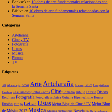
Bankse3
en
10 obras de arte fundamentales relacionadas con
la Semana Santa
Bilalvn
en
10 obras de arte fundamentales relacionadas con la
Semana Santa
Categorías
Artelaraña
Cine y TV
Fotografía
Letras
Música
Pintura
TV
Etiquetas
Artelaraña
Arte
3D
Amor
Blues
Albendiego
Atienza
Campisábalos
Cine
Discos
Casi famosos
Celtas Cortos
Comedia
Dibujo
Directo
Carabias
Fotografía
Escultura
Fotografía artística
Guitarra
Hiperrealismo
Humor
Listas
Letras
Mejor Blog
Ilusión
Mejor Blog de Cine / TV
Intriga
Música
de Música 2017
Novela
Música australiana
Pinilla de Jadraque