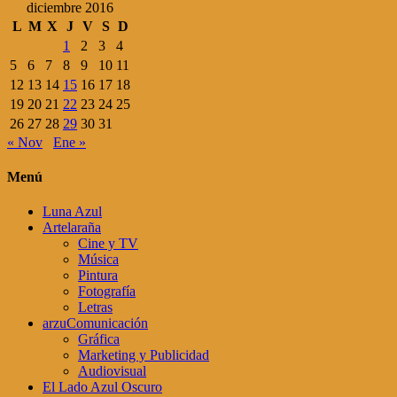
diciembre 2016
L
M
X
J
V
S
D
1
2
3
4
5
6
7
8
9
10
11
12
13
14
15
16
17
18
19
20
21
22
23
24
25
26
27
28
29
30
31
« Nov
Ene »
Menú
Luna Azul
Artelaraña
Cine y TV
Música
Pintura
Fotografía
Letras
arzuComunicación
Gráfica
Marketing y Publicidad
Audiovisual
El Lado Azul Oscuro