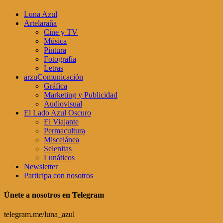
Luna Azul
Artelaraña
Cine y TV
Música
Pintura
Fotografía
Letras
arzuComunicación
Gráfica
Marketing y Publicidad
Audiovisual
El Lado Azul Oscuro
El Viajante
Permacultura
Miscelánea
Selenitas
Lunáticos
Newsletter
Participa con nosotros
Únete a nosotros en Telegram
telegram.me/luna_azul