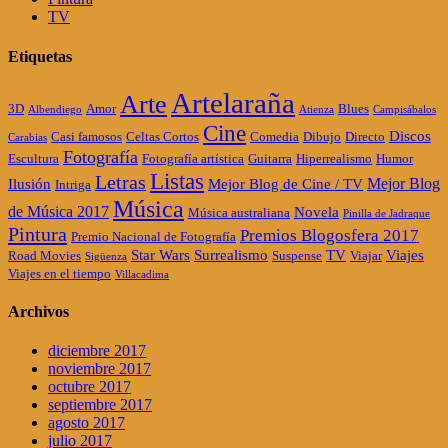
TV
Etiquetas
Artelaraña
Arte
3D
Amor
Blues
Albendiego
Atienza
Campisábalos
Cine
Discos
Casi famosos
Celtas Cortos
Comedia
Dibujo
Directo
Carabias
Fotografía
Escultura
Fotografía artística
Guitarra
Hiperrealismo
Humor
Listas
Letras
Mejor Blog
Ilusión
Mejor Blog de Cine / TV
Intriga
Música
de Música 2017
Novela
Música australiana
Pinilla de Jadraque
Pintura
Premios Blogosfera 2017
Premio Nacional de Fotografía
Star Wars
Surrealismo
TV
Viajes
Road Movies
Suspense
Viajar
Sigüenza
Viajes en el tiempo
Villacadima
Archivos
diciembre 2017
noviembre 2017
octubre 2017
septiembre 2017
agosto 2017
julio 2017