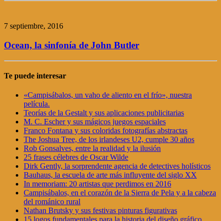
7 septiembre, 2016
Ocean, la sinfonía de John Butler
Te puede interesar
«Campisábalos, un vaho de aliento en el frío», nuestra
película.
Teorías de la Gestalt y sus aplicaciones publicitarias
M. C. Escher y sus mágicos juegos espaciales
Franco Fontana y sus coloridas fotografías abstractas
The Joshua Tree, de los irlandeses U2, cumple 30 años
Rob Gonsalves, entre la realidad y la ilusión
25 frases célebres de Oscar Wilde
Dirk Gently, la sorprendente agencia de detectives holísticos
Bauhaus, la escuela de arte más influyente del siglo XX
In memoriam: 20 artistas que perdimos en 2016
Campisábalos, en el corazón de la Sierra de Pela y a la cabeza
del románico rural
Nathan Brutsky y sus festivas pinturas figurativas
15 logos fundamentales para la historia del diseño gráfico