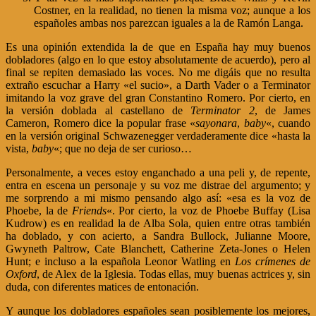
Costner, en la realidad, no tienen la misma voz; aunque a los
españoles ambas nos parezcan iguales a la de Ramón Langa.
Es una opinión extendida la de que en España hay muy buenos
dobladores (algo en lo que estoy absolutamente de acuerdo), pero al
final se repiten demasiado las voces. No me digáis que no resulta
extraño escuchar a Harry «el sucio», a Darth Vader o a Terminator
imitando la voz grave del gran Constantino Romero. Por cierto, en
la versión doblada al castellano de
Terminator 2
, de James
Cameron, Romero dice la popular frase «
sayonara
,
baby
«, cuando
en la versión original Schwazenegger verdaderamente dice «hasta la
vista,
baby
«; que no deja de ser curioso…
Personalmente, a veces estoy enganchado a una peli y, de repente,
entra en escena un personaje y su voz me distrae del argumento; y
me sorprendo a mi mismo pensando algo así: «esa es la voz de
Phoebe, la de
Friends
«. Por cierto, la voz de Phoebe Buffay (Lisa
Kudrow) es en realidad la de Alba Sola, quien entre otras también
ha doblado, y con acierto, a Sandra Bullock, Julianne Moore,
Gwyneth Paltrow, Cate Blanchett, Catherine Zeta-Jones o Helen
Hunt; e incluso a la española Leonor Watling en
Los crímenes de
Oxford
, de Alex de la Iglesia. Todas ellas, muy buenas actrices y, sin
duda, con diferentes matices de entonación.
Y aunque los dobladores españoles sean posiblemente los mejores,