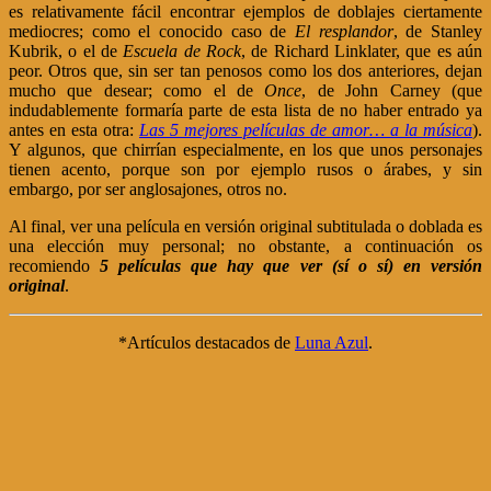
es relativamente fácil encontrar ejemplos de doblajes ciertamente
mediocres; como el conocido caso de
El resplandor
, de Stanley
Kubrik, o el de
Escuela de Rock
, de Richard Linklater, que es aún
peor. Otros que, sin ser tan penosos como los dos anteriores, dejan
mucho que desear; como el de
Once
, de John Carney (que
indudablemente formaría parte de esta lista de no haber entrado ya
antes en esta otra:
Las 5 mejores películas de amor… a la música
).
Y algunos, que chirrían especialmente, en los que unos personajes
tienen acento, porque son por ejemplo rusos o árabes, y sin
embargo, por ser anglosajones, otros no.
Al final, ver una película en versión original subtitulada o doblada es
una elección muy personal; no obstante, a continuación os
recomiendo
5 películas que hay que ver (sí o sí) en versión
original
.
*Artículos destacados de
Luna Azul
.