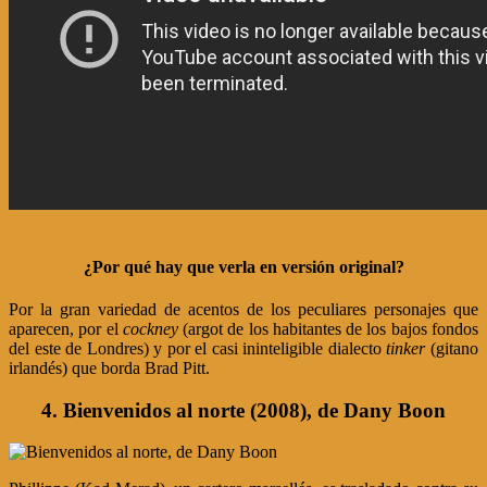
¿Por qué hay que verla en versión original?
Por la gran variedad de acentos de los peculiares personajes que
aparecen, por el
cockney
(argot de los habitantes de los bajos fondos
del este de Londres) y por el casi ininteligible dialecto
tinker
(gitano
irlandés) que borda Brad Pitt.
4. Bienvenidos al norte (2008), de Dany Boon