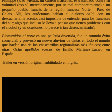
Phillippe (Kad Merad), un cartero marsellés, es trasladado contra su
voluntad (eso sí, merecidamente, por su mal comportamiento) a un
pequeño pueblo francés de la región francesa Norte – Paso de
Calais. Allí, los autóctonos hablan el dialecto
ch`ti
, con un
descacharrante acento, casi imposible de entender para los franceses
del sur; algo que incluso le lleva a pensar que tienen problemas con
el alcohol (y en ocasiones no parece ir tan desencaminado).
Bienvenidos al norte
es una película divertida, fue un rotundo éxito
comercial, y provocó un nuevo aluvión de cintas en todo el mundo
que hacían uso de los chascarrillos regionalistas más tópicos; entre
otras,
Ocho apellidos vascos
, de Emilio Martínez-Lázaro, en
España.
Trailer en versión original, subtitulado en inglés: