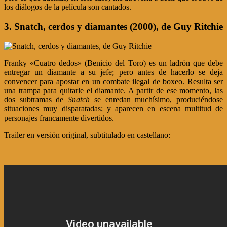
los diálogos de la película son cantados.
3. Snatch, cerdos y diamantes (2000), de Guy Ritchie
Franky «Cuatro dedos» (Benicio del Toro) es un ladrón que debe
entregar un diamante a su jefe; pero antes de hacerlo se deja
convencer para apostar en un combate ilegal de boxeo. Resulta ser
una trampa para quitarle el diamante. A partir de ese momento, las
dos subtramas de
Snatch
se enredan muchísimo, produciéndose
situaciones muy disparatadas; y aparecen en escena multitud de
personajes francamente divertidos.
Trailer en versión original, subtitulado en castellano: