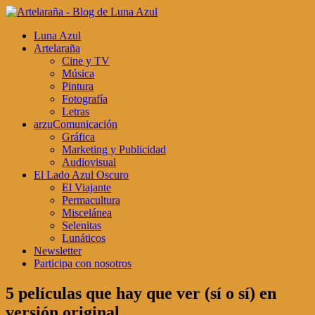
Luna Azul
Artelaraña
Cine y TV
Música
Pintura
Fotografía
Letras
arzuComunicación
Gráfica
Marketing y Publicidad
Audiovisual
El Lado Azul Oscuro
El Viajante
Permacultura
Miscelánea
Selenitas
Lunáticos
Newsletter
Participa con nosotros
5 películas que hay que ver (sí o sí) en
versión original