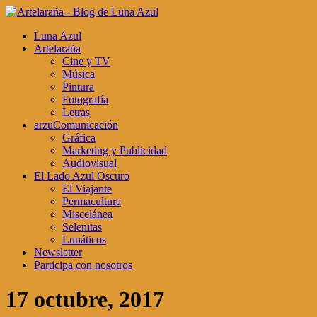
Luna Azul
Artelaraña
Cine y TV
Música
Pintura
Fotografía
Letras
arzuComunicación
Gráfica
Marketing y Publicidad
Audiovisual
El Lado Azul Oscuro
El Viajante
Permacultura
Miscelánea
Selenitas
Lunáticos
Newsletter
Participa con nosotros
17 octubre, 2017