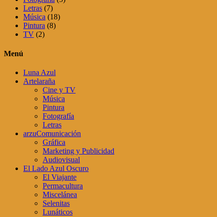
Letras
(7)
Música
(18)
Pintura
(8)
TV
(2)
Menú
Luna Azul
Artelaraña
Cine y TV
Música
Pintura
Fotografía
Letras
arzuComunicación
Gráfica
Marketing y Publicidad
Audiovisual
El Lado Azul Oscuro
El Viajante
Permacultura
Miscelánea
Selenitas
Lunáticos