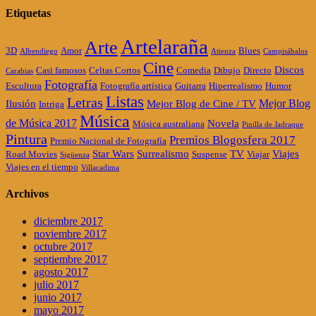
Etiquetas
Artelaraña
Arte
3D
Amor
Blues
Albendiego
Atienza
Campisábalos
Cine
Discos
Casi famosos
Celtas Cortos
Comedia
Dibujo
Directo
Carabias
Fotografía
Escultura
Fotografía artística
Guitarra
Hiperrealismo
Humor
Listas
Letras
Mejor Blog
Ilusión
Mejor Blog de Cine / TV
Intriga
Música
de Música 2017
Novela
Música australiana
Pinilla de Jadraque
Pintura
Premios Blogosfera 2017
Premio Nacional de Fotografía
Star Wars
Surrealismo
TV
Viajes
Road Movies
Suspense
Viajar
Sigüenza
Viajes en el tiempo
Villacadima
Archivos
diciembre 2017
noviembre 2017
octubre 2017
septiembre 2017
agosto 2017
julio 2017
junio 2017
mayo 2017