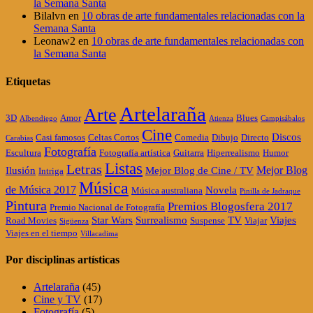
la Semana Santa
Bilalvn
en
10 obras de arte fundamentales relacionadas con la
Semana Santa
Leonaw2
en
10 obras de arte fundamentales relacionadas con
la Semana Santa
Etiquetas
Artelaraña
Arte
3D
Amor
Blues
Albendiego
Atienza
Campisábalos
Cine
Discos
Casi famosos
Celtas Cortos
Comedia
Dibujo
Directo
Carabias
Fotografía
Escultura
Fotografía artística
Guitarra
Hiperrealismo
Humor
Listas
Letras
Mejor Blog
Ilusión
Mejor Blog de Cine / TV
Intriga
Música
de Música 2017
Novela
Música australiana
Pinilla de Jadraque
Pintura
Premios Blogosfera 2017
Premio Nacional de Fotografía
Star Wars
Surrealismo
TV
Viajes
Road Movies
Suspense
Viajar
Sigüenza
Viajes en el tiempo
Villacadima
Por disciplinas artísticas
Artelaraña
(45)
Cine y TV
(17)
Fotografía
(5)