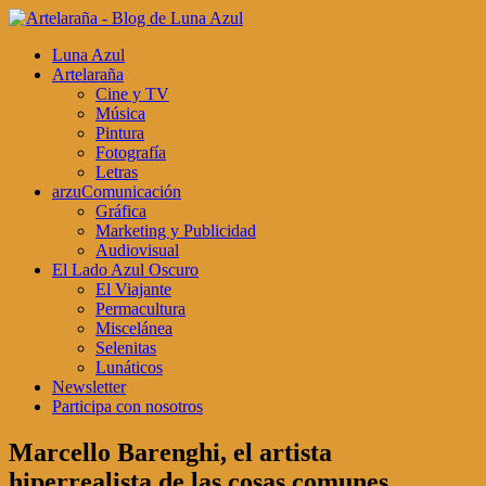
Luna Azul
Artelaraña
Cine y TV
Música
Pintura
Fotografía
Letras
arzuComunicación
Gráfica
Marketing y Publicidad
Audiovisual
El Lado Azul Oscuro
El Viajante
Permacultura
Miscelánea
Selenitas
Lunáticos
Newsletter
Participa con nosotros
Marcello Barenghi, el artista
hiperrealista de las cosas comunes