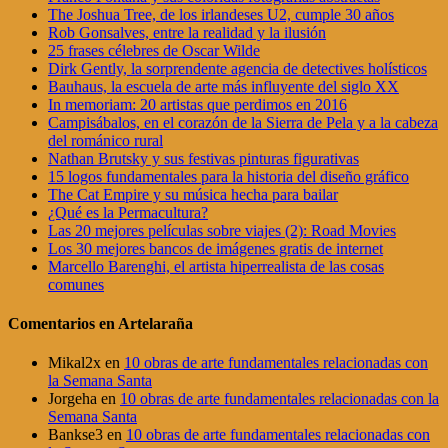
The Joshua Tree, de los irlandeses U2, cumple 30 años
Rob Gonsalves, entre la realidad y la ilusión
25 frases célebres de Oscar Wilde
Dirk Gently, la sorprendente agencia de detectives holísticos
Bauhaus, la escuela de arte más influyente del siglo XX
In memoriam: 20 artistas que perdimos en 2016
Campisábalos, en el corazón de la Sierra de Pela y a la cabeza
del románico rural
Nathan Brutsky y sus festivas pinturas figurativas
15 logos fundamentales para la historia del diseño gráfico
The Cat Empire y su música hecha para bailar
¿Qué es la Permacultura?
Las 20 mejores películas sobre viajes (2): Road Movies
Los 30 mejores bancos de imágenes gratis de internet
Marcello Barenghi, el artista hiperrealista de las cosas
comunes
Comentarios en Artelaraña
Mikal2x
en
10 obras de arte fundamentales relacionadas con
la Semana Santa
Jorgeha
en
10 obras de arte fundamentales relacionadas con la
Semana Santa
Bankse3
en
10 obras de arte fundamentales relacionadas con