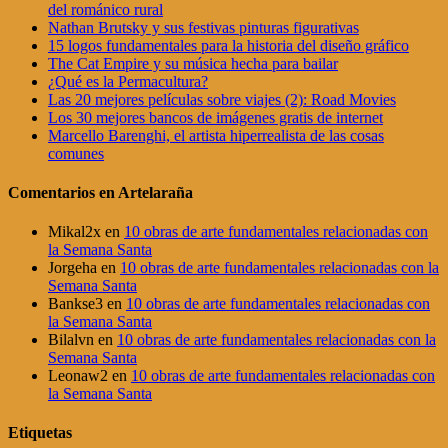
del románico rural
Nathan Brutsky y sus festivas pinturas figurativas
15 logos fundamentales para la historia del diseño gráfico
The Cat Empire y su música hecha para bailar
¿Qué es la Permacultura?
Las 20 mejores películas sobre viajes (2): Road Movies
Los 30 mejores bancos de imágenes gratis de internet
Marcello Barenghi, el artista hiperrealista de las cosas
comunes
Comentarios en Artelaraña
Mikal2x
en
10 obras de arte fundamentales relacionadas con
la Semana Santa
Jorgeha
en
10 obras de arte fundamentales relacionadas con la
Semana Santa
Bankse3
en
10 obras de arte fundamentales relacionadas con
la Semana Santa
Bilalvn
en
10 obras de arte fundamentales relacionadas con la
Semana Santa
Leonaw2
en
10 obras de arte fundamentales relacionadas con
la Semana Santa
Etiquetas