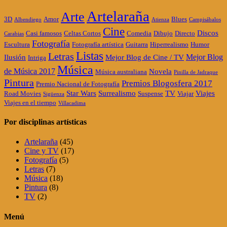
Artelaraña
Arte
3D
Amor
Blues
Albendiego
Atienza
Campisábalos
Cine
Discos
Casi famosos
Celtas Cortos
Comedia
Dibujo
Directo
Carabias
Fotografía
Escultura
Fotografía artística
Guitarra
Hiperrealismo
Humor
Listas
Letras
Mejor Blog
Ilusión
Mejor Blog de Cine / TV
Intriga
Música
de Música 2017
Novela
Música australiana
Pinilla de Jadraque
Pintura
Premios Blogosfera 2017
Premio Nacional de Fotografía
Star Wars
Surrealismo
TV
Viajes
Road Movies
Suspense
Viajar
Sigüenza
Viajes en el tiempo
Villacadima
Por disciplinas artísticas
Artelaraña
(45)
Cine y TV
(17)
Fotografía
(5)
Letras
(7)
Música
(18)
Pintura
(8)
TV
(2)
Menú