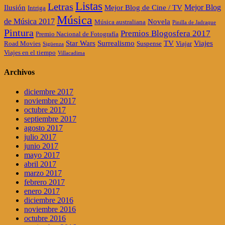
Listas
Letras
Mejor Blog
Ilusión
Mejor Blog de Cine / TV
Intriga
Música
de Música 2017
Novela
Música australiana
Pinilla de Jadraque
Pintura
Premios Blogosfera 2017
Premio Nacional de Fotografía
Star Wars
Surrealismo
TV
Viajes
Road Movies
Suspense
Viajar
Sigüenza
Viajes en el tiempo
Villacadima
Archivos
diciembre 2017
noviembre 2017
octubre 2017
septiembre 2017
agosto 2017
julio 2017
junio 2017
mayo 2017
abril 2017
marzo 2017
febrero 2017
enero 2017
diciembre 2016
noviembre 2016
octubre 2016