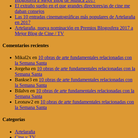
Blogosfera a Mejor Blog de Música 2017
El extraño sueño en el que grandes directores/as de cine me
daban consejos
Las 10 entradas cinematográficas más populares de Artelaraña
en 2017
Artelaraña, nueva nominación en Premios Blogosfera 2017 a
Mejor Blog de Cine / TV
Comentarios recientes
Mikal2x
en
10 obras de arte fundamentales relacionadas con
la Semana Santa
Jorgeha
en
10 obras de arte fundamentales relacionadas con la
Semana Santa
Bankse3
en
10 obras de arte fundamentales relacionadas con
la Semana Santa
Bilalvn
en
10 obras de arte fundamentales relacionadas con la
Semana Santa
Leonaw2
en
10 obras de arte fundamentales relacionadas con
la Semana Santa
Categorías
Artelaraña
Cine y TV