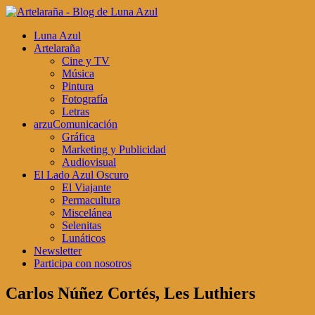
Luna Azul
Artelaraña
Cine y TV
Música
Pintura
Fotografía
Letras
arzuComunicación
Gráfica
Marketing y Publicidad
Audiovisual
El Lado Azul Oscuro
El Viajante
Permacultura
Miscelánea
Selenitas
Lunáticos
Newsletter
Participa con nosotros
Carlos Núñez Cortés, Les Luthiers