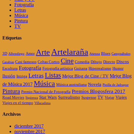
Fotografía
Letras
Música
Pintura
TV
Etiquetas
Artelaraña
Arte
3D
Amor
Blues
Albendiego
Atienza
Campisábalos
Cine
Discos
Casi famosos
Celtas Cortos
Comedia
Dibujo
Directo
Carabias
Fotografía
Escultura
Fotografía artística
Guitarra
Hiperrealismo
Humor
Listas
Letras
Mejor Blog
Ilusión
Mejor Blog de Cine / TV
Intriga
Música
de Música 2017
Novela
Música australiana
Pinilla de Jadraque
Pintura
Premios Blogosfera 2017
Premio Nacional de Fotografía
Star Wars
Surrealismo
TV
Viajes
Road Movies
Suspense
Viajar
Sigüenza
Viajes en el tiempo
Villacadima
Archivos
diciembre 2017
noviembre 2017