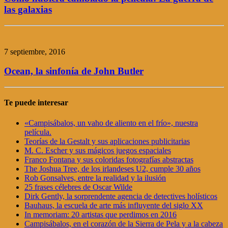
las galaxias
7 septiembre, 2016
Ocean, la sinfonía de John Butler
Te puede interesar
«Campisábalos, un vaho de aliento en el frío», nuestra
película.
Teorías de la Gestalt y sus aplicaciones publicitarias
M. C. Escher y sus mágicos juegos espaciales
Franco Fontana y sus coloridas fotografías abstractas
The Joshua Tree, de los irlandeses U2, cumple 30 años
Rob Gonsalves, entre la realidad y la ilusión
25 frases célebres de Oscar Wilde
Dirk Gently, la sorprendente agencia de detectives holísticos
Bauhaus, la escuela de arte más influyente del siglo XX
In memoriam: 20 artistas que perdimos en 2016
Campisábalos, en el corazón de la Sierra de Pela y a la cabeza