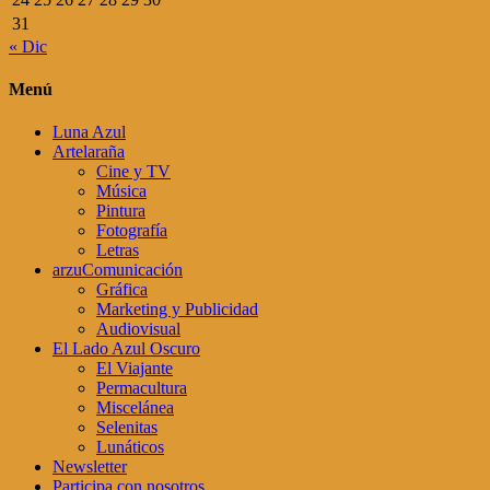
31
« Dic
Menú
Luna Azul
Artelaraña
Cine y TV
Música
Pintura
Fotografía
Letras
arzuComunicación
Gráfica
Marketing y Publicidad
Audiovisual
El Lado Azul Oscuro
El Viajante
Permacultura
Miscelánea
Selenitas
Lunáticos
Newsletter
Participa con nosotros