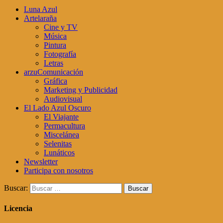
Luna Azul
Artelaraña
Cine y TV
Música
Pintura
Fotografía
Letras
arzuComunicación
Gráfica
Marketing y Publicidad
Audiovisual
El Lado Azul Oscuro
El Viajante
Permacultura
Miscelánea
Selenitas
Lunáticos
Newsletter
Participa con nosotros
Buscar:
Licencia