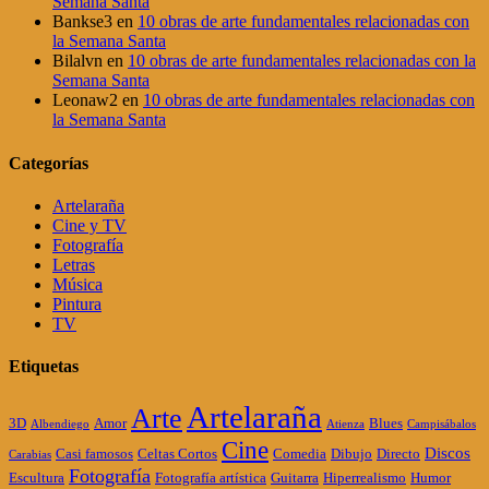
Semana Santa
Bankse3
en
10 obras de arte fundamentales relacionadas con
la Semana Santa
Bilalvn
en
10 obras de arte fundamentales relacionadas con la
Semana Santa
Leonaw2
en
10 obras de arte fundamentales relacionadas con
la Semana Santa
Categorías
Artelaraña
Cine y TV
Fotografía
Letras
Música
Pintura
TV
Etiquetas
Artelaraña
Arte
3D
Amor
Blues
Albendiego
Atienza
Campisábalos
Cine
Discos
Casi famosos
Celtas Cortos
Comedia
Dibujo
Directo
Carabias
Fotografía
Escultura
Fotografía artística
Guitarra
Hiperrealismo
Humor