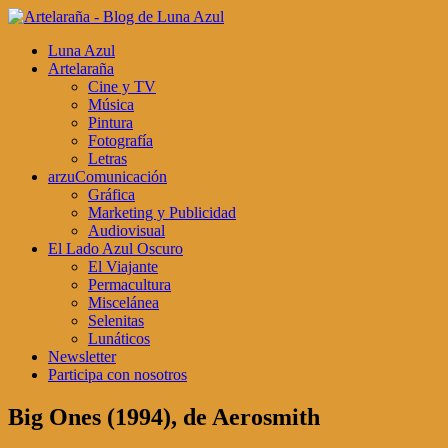
Luna Azul
Artelaraña
Cine y TV
Música
Pintura
Fotografía
Letras
arzuComunicación
Gráfica
Marketing y Publicidad
Audiovisual
El Lado Azul Oscuro
El Viajante
Permacultura
Miscelánea
Selenitas
Lunáticos
Newsletter
Participa con nosotros
Big Ones (1994), de Aerosmith