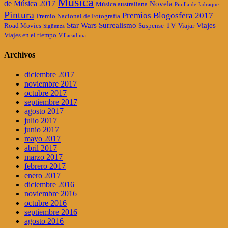
Música
de Música 2017
Novela
Música australiana
Pinilla de Jadraque
Pintura
Premios Blogosfera 2017
Premio Nacional de Fotografía
Star Wars
Surrealismo
TV
Viajes
Road Movies
Suspense
Viajar
Sigüenza
Viajes en el tiempo
Villacadima
Archivos
diciembre 2017
noviembre 2017
octubre 2017
septiembre 2017
agosto 2017
julio 2017
junio 2017
mayo 2017
abril 2017
marzo 2017
febrero 2017
enero 2017
diciembre 2016
noviembre 2016
octubre 2016
septiembre 2016
agosto 2016