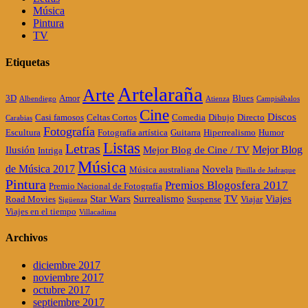
Música
Pintura
TV
Etiquetas
Artelaraña
Arte
3D
Amor
Blues
Albendiego
Atienza
Campisábalos
Cine
Discos
Casi famosos
Celtas Cortos
Comedia
Dibujo
Directo
Carabias
Fotografía
Escultura
Fotografía artística
Guitarra
Hiperrealismo
Humor
Listas
Letras
Mejor Blog
Ilusión
Mejor Blog de Cine / TV
Intriga
Música
de Música 2017
Novela
Música australiana
Pinilla de Jadraque
Pintura
Premios Blogosfera 2017
Premio Nacional de Fotografía
Star Wars
Surrealismo
TV
Viajes
Road Movies
Suspense
Viajar
Sigüenza
Viajes en el tiempo
Villacadima
Archivos
diciembre 2017
noviembre 2017
octubre 2017
septiembre 2017