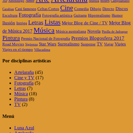
3D
Amor
Blues
Albendiego
Atienza
Campisábalos
Cine
Discos
Casi famosos
Celtas Cortos
Comedia
Dibujo
Directo
Carabias
Fotografía
Escultura
Fotografía artística
Guitarra
Hiperrealismo
Humor
Listas
Letras
Mejor Blog
Ilusión
Mejor Blog de Cine / TV
Intriga
Música
de Música 2017
Novela
Música australiana
Pinilla de Jadraque
Pintura
Premios Blogosfera 2017
Premio Nacional de Fotografía
Star Wars
Surrealismo
TV
Viajes
Road Movies
Suspense
Viajar
Sigüenza
Viajes en el tiempo
Villacadima
Por disciplinas artísticas
Artelaraña
(45)
Cine y TV
(17)
Fotografía
(5)
Letras
(7)
Música
(18)
Pintura
(8)
TV
(2)
Menú
Luna Azul