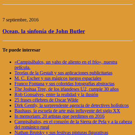
7 septiembre, 2016
Ocean, la sinfonía de John Butler
Te puede interesar
«Campisábalos, un vaho de aliento en el frío», nuestra
película.
Teorías de la Gestalt y sus aplicaciones publicitarias
M. C. Escher y sus mágicos juegos espaciales
Franco Fontana y sus coloridas fotografías abstractas
The Joshua Tree, de los irlandeses U2, cumple 30 años
Rob Gonsalves, entre la realidad y la ilusión
25 frases célebres de Oscar Wilde
Dirk Gently, la sorprendente agencia de detectives holísticos
Bauhaus, la escuela de arte más influyente del siglo XX
In memoriam: 20 artistas que perdimos en 2016
Campisábalos, en el corazón de la Sierra de Pela y a la cabeza
del románico rural
Nathan Brutsky y sus festivas pinturas figurativas