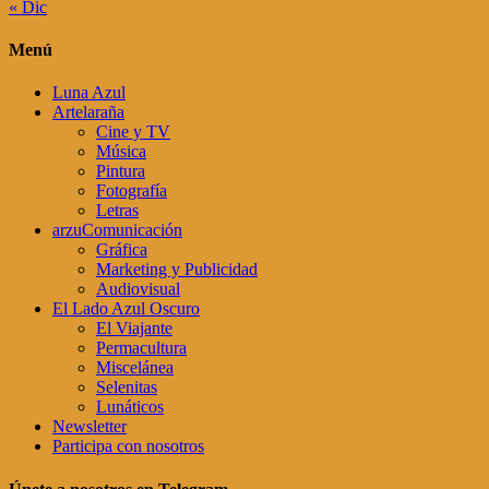
« Dic
Menú
Luna Azul
Artelaraña
Cine y TV
Música
Pintura
Fotografía
Letras
arzuComunicación
Gráfica
Marketing y Publicidad
Audiovisual
El Lado Azul Oscuro
El Viajante
Permacultura
Miscelánea
Selenitas
Lunáticos
Newsletter
Participa con nosotros