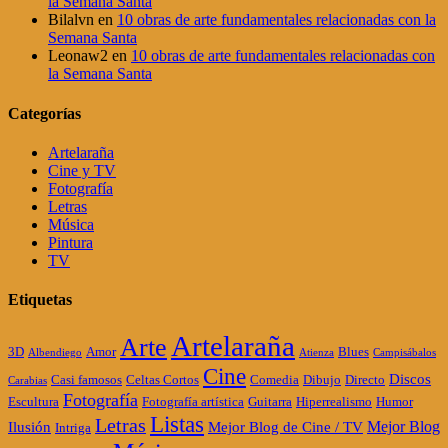
la Semana Santa
Bilalvn
en
10 obras de arte fundamentales relacionadas con la
Semana Santa
Leonaw2
en
10 obras de arte fundamentales relacionadas con
la Semana Santa
Categorías
Artelaraña
Cine y TV
Fotografía
Letras
Música
Pintura
TV
Etiquetas
Artelaraña
Arte
3D
Amor
Blues
Albendiego
Atienza
Campisábalos
Cine
Discos
Casi famosos
Celtas Cortos
Comedia
Dibujo
Directo
Carabias
Fotografía
Escultura
Fotografía artística
Guitarra
Hiperrealismo
Humor
Listas
Letras
Mejor Blog
Ilusión
Mejor Blog de Cine / TV
Intriga