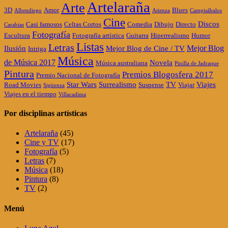
Artelaraña
Arte
3D
Amor
Blues
Albendiego
Atienza
Campisábalos
Cine
Discos
Casi famosos
Celtas Cortos
Comedia
Dibujo
Directo
Carabias
Fotografía
Escultura
Fotografía artística
Guitarra
Hiperrealismo
Humor
Listas
Letras
Mejor Blog
Ilusión
Mejor Blog de Cine / TV
Intriga
Música
de Música 2017
Novela
Música australiana
Pinilla de Jadraque
Pintura
Premios Blogosfera 2017
Premio Nacional de Fotografía
Star Wars
Surrealismo
TV
Viajes
Road Movies
Suspense
Viajar
Sigüenza
Viajes en el tiempo
Villacadima
Por disciplinas artísticas
Artelaraña
(45)
Cine y TV
(17)
Fotografía
(5)
Letras
(7)
Música
(18)
Pintura
(8)
TV
(2)
Menú