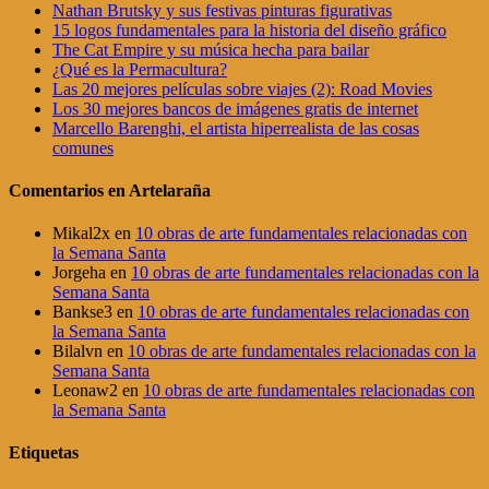
Nathan Brutsky y sus festivas pinturas figurativas
15 logos fundamentales para la historia del diseño gráfico
The Cat Empire y su música hecha para bailar
¿Qué es la Permacultura?
Las 20 mejores películas sobre viajes (2): Road Movies
Los 30 mejores bancos de imágenes gratis de internet
Marcello Barenghi, el artista hiperrealista de las cosas
comunes
Comentarios en Artelaraña
Mikal2x
en
10 obras de arte fundamentales relacionadas con
la Semana Santa
Jorgeha
en
10 obras de arte fundamentales relacionadas con la
Semana Santa
Bankse3
en
10 obras de arte fundamentales relacionadas con
la Semana Santa
Bilalvn
en
10 obras de arte fundamentales relacionadas con la
Semana Santa
Leonaw2
en
10 obras de arte fundamentales relacionadas con
la Semana Santa
Etiquetas