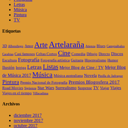
Letras
Música
Pintura
TV
Etiquetas
Artelaraña
Arte
3D
Amor
Blues
Albendiego
Atienza
Campisábalos
Cine
Discos
Casi famosos
Celtas Cortos
Comedia
Dibujo
Directo
Carabias
Fotografía
Escultura
Fotografía artística
Guitarra
Hiperrealismo
Humor
Listas
Letras
Mejor Blog
Ilusión
Mejor Blog de Cine / TV
Intriga
Música
de Música 2017
Novela
Música australiana
Pinilla de Jadraque
Pintura
Premios Blogosfera 2017
Premio Nacional de Fotografía
Star Wars
Surrealismo
TV
Viajes
Road Movies
Suspense
Viajar
Sigüenza
Viajes en el tiempo
Villacadima
Archivos
diciembre 2017
noviembre 2017
octubre 2017