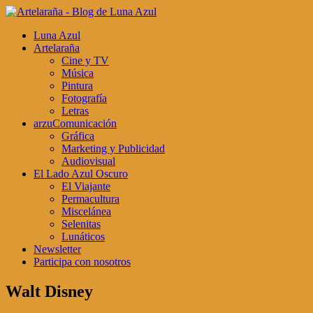
Luna Azul
Artelaraña
Cine y TV
Música
Pintura
Fotografía
Letras
arzuComunicación
Gráfica
Marketing y Publicidad
Audiovisual
El Lado Azul Oscuro
El Viajante
Permacultura
Miscelánea
Selenitas
Lunáticos
Newsletter
Participa con nosotros
Walt Disney