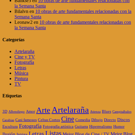
Bankse3
en
10 obras de arte fundamentales relacionadas con
la Semana Santa
Bilalvn
en
10 obras de arte fundamentales relacionadas con la
Semana Santa
Leonaw2
en
10 obras de arte fundamentales relacionadas con
la Semana Santa
Categorías
Artelaraña
Cine y TV
Fotografía
Letras
Música
Pintura
TV
Etiquetas
Artelaraña
Arte
3D
Amor
Blues
Albendiego
Atienza
Campisábalos
Cine
Discos
Casi famosos
Celtas Cortos
Comedia
Dibujo
Directo
Carabias
Fotografía
Escultura
Fotografía artística
Guitarra
Hiperrealismo
Humor
Listas
Letras
Mejor Blog
Ilusión
Mejor Blog de Cine / TV
Intriga