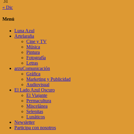
31
« Dic
Menú
Luna Azul
Artelaraña
Cine y TV
Música
Pintura
Fotografía
Letras
arzuComunicación
Gráfica
Marketing y Publicidad
Audiovisual
El Lado Azul Oscuro
El Viajante
Permacultura
Miscelánea
Selenitas
Lunáticos
Newsletter
Participa con nosotros