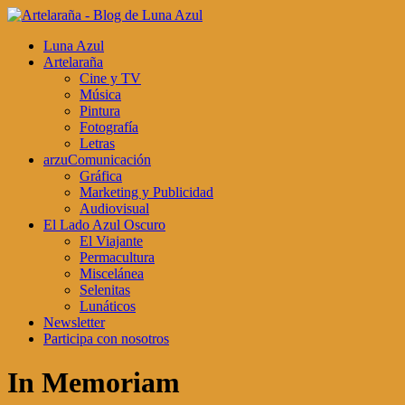
Luna Azul
Artelaraña
Cine y TV
Música
Pintura
Fotografía
Letras
arzuComunicación
Gráfica
Marketing y Publicidad
Audiovisual
El Lado Azul Oscuro
El Viajante
Permacultura
Miscelánea
Selenitas
Lunáticos
Newsletter
Participa con nosotros
In Memoriam