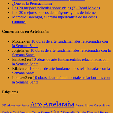
¿Qué es la Permacultura?
Las 20 mejores películas sobre viajes (2): Road Movies
Los 30 mejores bancos de imágenes gratis de internet
Marcello Barenghi, el artista hiperrealista de las cosas
comunes
Comentarios en Artelaraña
Mikal2x
en
10 obras de arte fundamentales relacionadas con
la Semana Santa
Jorgeha
en
10 obras de arte fundamentales relacionadas con la
Semana Santa
Bankse3
en
10 obras de arte fundamentales relacionadas con
la Semana Santa
Bilalvn
en
10 obras de arte fundamentales relacionadas con la
Semana Santa
Leonaw2
en
10 obras de arte fundamentales relacionadas con
la Semana Santa
Etiquetas
Artelaraña
Arte
3D
Amor
Blues
Albendiego
Atienza
Campisábalos
Cine
Discos
Casi famosos
Celtas Cortos
Comedia
Dibujo
Directo
Carabias