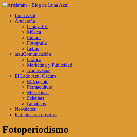
Luna Azul
Artelaraña
Cine y TV
Música
Pintura
Fotografía
Letras
arzuComunicación
Gráfica
Marketing y Publicidad
Audiovisual
El Lado Azul Oscuro
El Viajante
Permacultura
Miscelánea
Selenitas
Lunáticos
Newsletter
Participa con nosotros
Fotoperiodismo