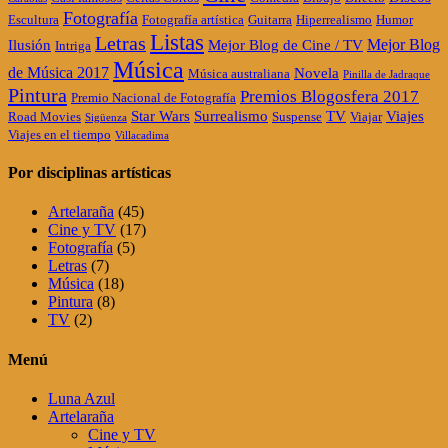
Fotografía
Escultura
Fotografía artística
Guitarra
Hiperrealismo
Humor
Listas
Letras
Mejor Blog
Ilusión
Mejor Blog de Cine / TV
Intriga
Música
de Música 2017
Novela
Música australiana
Pinilla de Jadraque
Pintura
Premios Blogosfera 2017
Premio Nacional de Fotografía
Star Wars
Surrealismo
TV
Viajes
Road Movies
Suspense
Viajar
Sigüenza
Viajes en el tiempo
Villacadima
Por disciplinas artísticas
Artelaraña
(45)
Cine y TV
(17)
Fotografía
(5)
Letras
(7)
Música
(18)
Pintura
(8)
TV
(2)
Menú
Luna Azul
Artelaraña
Cine y TV