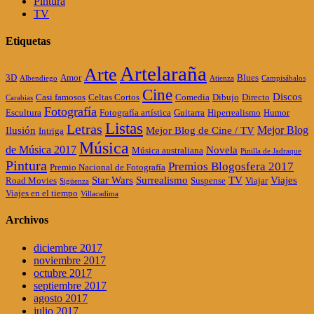
Pintura
TV
Etiquetas
Artelaraña
Arte
3D
Amor
Blues
Albendiego
Atienza
Campisábalos
Cine
Discos
Casi famosos
Celtas Cortos
Comedia
Dibujo
Directo
Carabias
Fotografía
Escultura
Fotografía artística
Guitarra
Hiperrealismo
Humor
Listas
Letras
Mejor Blog
Ilusión
Mejor Blog de Cine / TV
Intriga
Música
de Música 2017
Novela
Música australiana
Pinilla de Jadraque
Pintura
Premios Blogosfera 2017
Premio Nacional de Fotografía
Star Wars
Surrealismo
TV
Viajes
Road Movies
Suspense
Viajar
Sigüenza
Viajes en el tiempo
Villacadima
Archivos
diciembre 2017
noviembre 2017
octubre 2017
septiembre 2017
agosto 2017
julio 2017