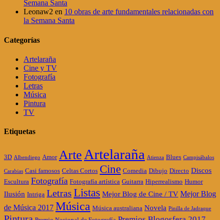
Semana Santa
Leonaw2
en
10 obras de arte fundamentales relacionadas con
la Semana Santa
Categorías
Artelaraña
Cine y TV
Fotografía
Letras
Música
Pintura
TV
Etiquetas
Artelaraña
Arte
3D
Amor
Blues
Albendiego
Atienza
Campisábalos
Cine
Discos
Casi famosos
Celtas Cortos
Comedia
Dibujo
Directo
Carabias
Fotografía
Escultura
Fotografía artística
Guitarra
Hiperrealismo
Humor
Listas
Letras
Mejor Blog
Ilusión
Mejor Blog de Cine / TV
Intriga
Música
de Música 2017
Novela
Música australiana
Pinilla de Jadraque
Pintura
Premios Blogosfera 2017
Premio Nacional de Fotografía