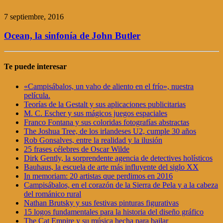
7 septiembre, 2016
Ocean, la sinfonía de John Butler
Te puede interesar
«Campisábalos, un vaho de aliento en el frío», nuestra
película.
Teorías de la Gestalt y sus aplicaciones publicitarias
M. C. Escher y sus mágicos juegos espaciales
Franco Fontana y sus coloridas fotografías abstractas
The Joshua Tree, de los irlandeses U2, cumple 30 años
Rob Gonsalves, entre la realidad y la ilusión
25 frases célebres de Oscar Wilde
Dirk Gently, la sorprendente agencia de detectives holísticos
Bauhaus, la escuela de arte más influyente del siglo XX
In memoriam: 20 artistas que perdimos en 2016
Campisábalos, en el corazón de la Sierra de Pela y a la cabeza
del románico rural
Nathan Brutsky y sus festivas pinturas figurativas
15 logos fundamentales para la historia del diseño gráfico
The Cat Empire y su música hecha para bailar